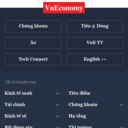
Chứng khoán
Tiêu & Dùng
Xe
VnE TV
Tech Connect
English ++
Tất cả chuyên mục
Kinh tế xanh
Tiêu điểm
Chuyển động xanh
Tài chính
Chứng khoán
Pháp lý
Ngân hàng
Doanh nghiệp niêm yết
Kinh tế số
Hạ tầng
Thương hiệu xanh
Thị trường vốn
Thị trường
Sản phẩm - Thị trường
Bất động sản
Thị trường