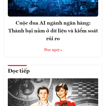
Cuộc đua AI ngành ngân hàng:
Thành bại nằm ở dữ liệu và kiểm soát
rủi ro
Đọc ngay
Đọc tiếp