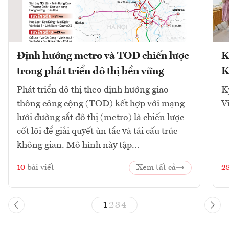
Định hướng metro và TOD chiến lược
K
trong phát triển đô thị bền vững
K
Phát triển đô thị theo định hướng giao
K
thông công cộng (TOD) kết hợp với mạng
V
lưới đường sắt đô thị (metro) là chiến lược
cốt lõi để giải quyết ùn tắc và tái cấu trúc
không gian. Mô hình này tập...
10
bài viết
Xem tất cả
2
1
2
3
4