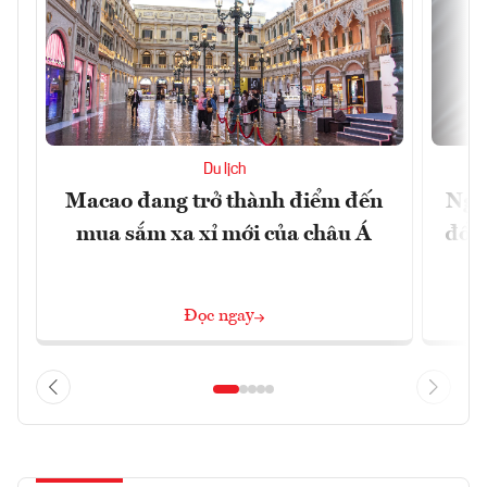
Du lịch
Macao đang trở thành điểm đến
Ngư
mua sắm xa xỉ mới của châu Á
đổi 
Đọc ngay