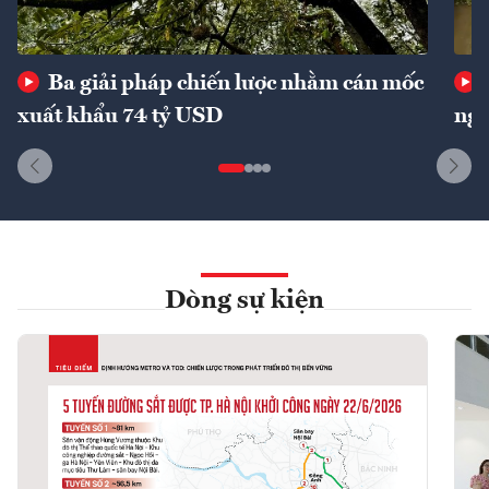
Ba giải pháp chiến lược nhằm cán mốc
xuất khẩu 74 tỷ USD
ngu
Dòng sự kiện