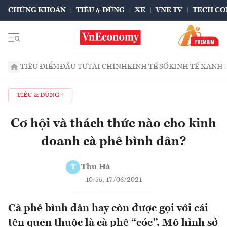
CHỨNG KHOÁN
TIÊU & DÙNG
XE
VNE TV
TECH CO
TIÊU ĐIỂM
ĐẦU TƯ
TÀI CHÍNH
KINH TẾ SỐ
KINH TẾ XANH
TIÊU & DÙNG
Cơ hội và thách thức nào cho kinh
doanh cà phê bình dân?
Thu Hà
T
10:55, 17/06/2021
Cà phê bình dân hay còn được gọi với cái
tên quen thuộc là cà phê “cóc”. Mô hình sở