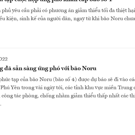
phủ yêu cầu phải có phương án giảm thiểu tối đa thiệt hại
điều kiện, sinh kế của người dân, ngay từ khi bão Noru chưa
2022
g đã sẵn sàng ứng phó với bão Noru
phức tạp của bão Noru (bão số 4) được dự báo sẽ đi vào các
hú Yên trong vài ngày tới, các tỉnh khu vực miền Trung
i công tác phòng, chống nhằm giảm thiểu thấp nhất các thi
…