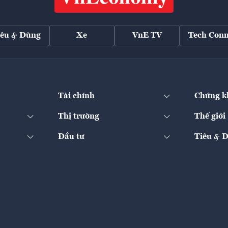
iêu & Dùng
Xe
VnE TV
Tech Conn
Tài chính
Chứng k
Thị trường
Thế giới
Đầu tư
Tiêu & 