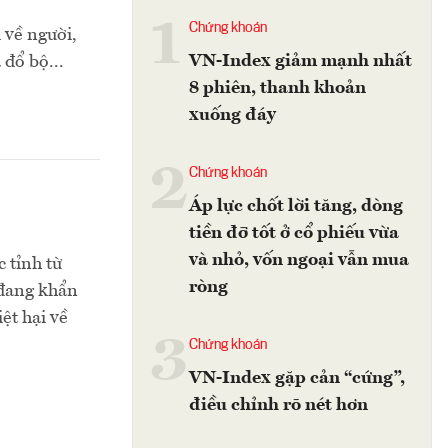
1
Chứng khoán
 về người,
VN-Index giảm mạnh nhất
 đổ bộ...
8 phiên, thanh khoản
xuống đáy
2
Chứng khoán
Áp lực chốt lời tăng, dòng
tiền đỡ tốt ở cổ phiếu vừa
và nhỏ, vốn ngoại vẫn mua
 tỉnh từ
ròng
 đang khẩn
ệt hại về
3
Chứng khoán
VN-Index gặp cản “cứng”,
điều chỉnh rõ nét hơn