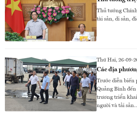
Thủ tướng Chính 
tài sản, di sản, 
Thứ Hai, 26-09-
Các địa phươn
Trước diễn biến 
Quảng Bình đến P
trương triển kha
người và tải sản