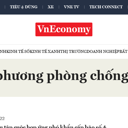
TIÊU & DÙNG
XE
VNE TV
TECH CONNECT
ÍNH
KINH TẾ SỐ
KINH TẾ XANH
THỊ TRƯỜNG
DOANH NGHIỆP
BẤT
phương phòng chống
22
u tập cuộc họp ứng phó khẩn cấp bão số 4