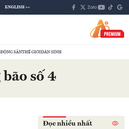
ENGLISH ++
 ĐỘNG SẢN
THẾ GIỚI
DÂN SINH
 bão số 4
Đọc nhiều nhất