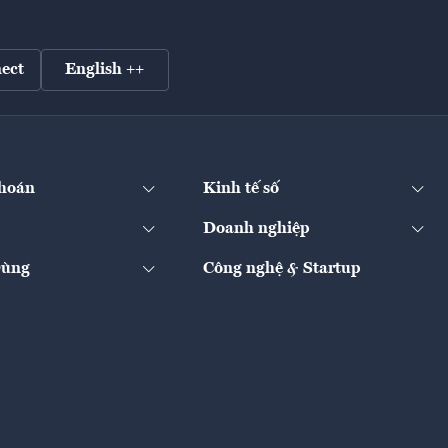
ect
English ++
hoán
Kinh tế số
Doanh nghiệp
Dùng
Công nghệ & Startup