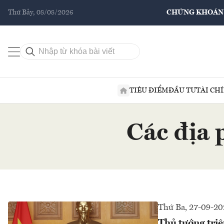
Thứ Bảy, 08/08/2026
CHỨNG KHOÁN
TIÊU ĐIỂM
ĐẦU TƯ
TÀI CH
Các địa 
Thứ Ba, 27-09-20
Thủ tướng triệ