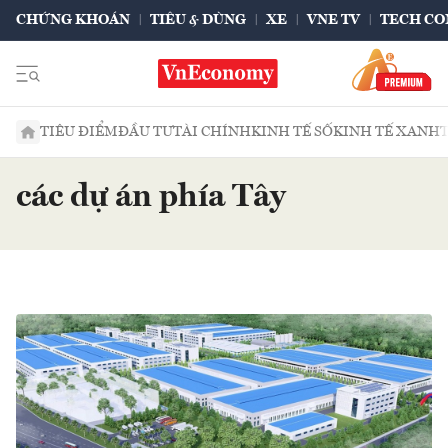
CHỨNG KHOÁN
TIÊU & DÙNG
XE
VNE TV
TECH CO
TIÊU ĐIỂM
ĐẦU TƯ
TÀI CHÍNH
KINH TẾ SỐ
KINH TẾ XANH
các dự án phía Tây