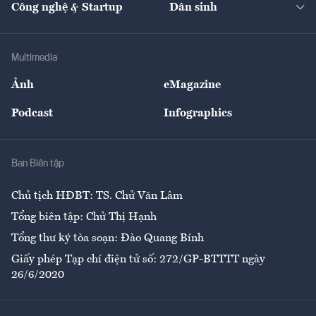
Công nghệ & Startup
Dân sinh
Tư vấn
Nông sản
Doanh nhân
Tư vấn Tiêu & Dùng
Infographics
Hạ tầng
Sức khỏe
Khung pháp lý
Doanh nghiệp
Địa phương
Thị trường
Bảo hiểm
Multimedia
Sự kiện
Nhân lực
Ảnh
eMagazine
Đẹp +
An sinh
Podcast
Infographics
Giải trí
Y tế
Nhà
Ban Biên tập
Ẩm thực
Chủ tịch HĐBT: TS. Chử Văn Lâm
Tổng biên tập: Chử Thị Hạnh
Tổng thư ký tòa soạn: Đào Quang Bính
Giấy phép Tạp chí điện tử số: 272/GP-BTTTT ngày
26/6/2020