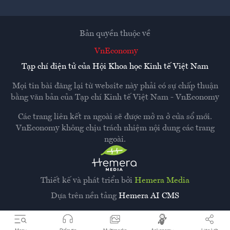
Bản quyền thuộc về
VnEconomy
Tạp chí điện tử của Hội Khoa học Kinh tế Việt Nam
Mọi tin bài đăng lại từ website này phải có sự chấp thuận
bằng văn bản của
Tạp chí Kinh tế Việt Nam - VnEconomy
Các trang liên kết ra ngoài sẽ được mở ra ở cửa sổ mới.
VnEconomy không chịu trách nhiệm nội dung các trang
ngoài.
Thiết kế và phát triển bởi
Hemera Media
Dựa trên nền tảng
Hemera AI CMS