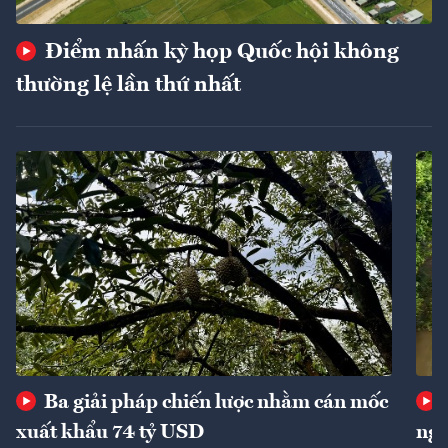
Điểm nhấn kỳ họp Quốc hội không
thường lệ lần thứ nhất
Ba giải pháp chiến lược nhằm cán mốc
xuất khẩu 74 tỷ USD
ngu