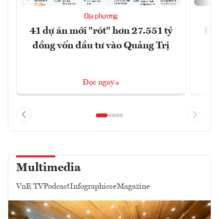
Địa phương
41 dự án mới "rót" hơn 27.551 tỷ
Hà 
đồng vốn đầu tư vào Quảng Trị
4 
Đọc ngay
Multimedia
VnE TV
Podcast
Infographics
eMagazine