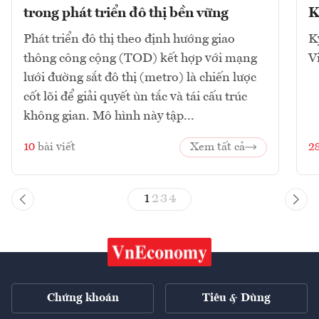
trong phát triển đô thị bền vững
K
Phát triển đô thị theo định hướng giao
K
thông công cộng (TOD) kết hợp với mạng
V
lưới đường sắt đô thị (metro) là chiến lược
cốt lõi để giải quyết ùn tắc và tái cấu trúc
không gian. Mô hình này tập...
10
bài viết
Xem tất cả
2
1
2
3
4
Chứng khoán
Tiêu & Dùng