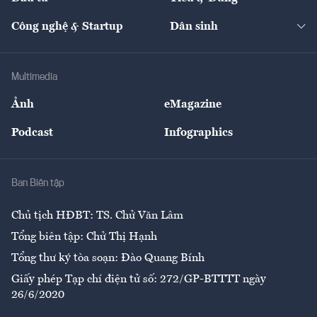
Quản trị số
Cafe BĐS
Thị trường
Kinh doanh
Kết nối
Tạp chí kinh tế Việt Nam
eMagazine
Nhà đầu tư
Du lịch
Công nghệ & Startup
Dân sinh
Tư vấn
Nông sản
Doanh nhân
Tư vấn Tiêu & Dùng
Infographics
Hạ tầng
Sức khỏe
Khung pháp lý
Doanh nghiệp
Địa phương
Thị trường
Bảo hiểm
Multimedia
Sự kiện
Nhân lực
Ảnh
eMagazine
Đẹp +
An sinh
Podcast
Infographics
Giải trí
Y tế
Nhà
Ban Biên tập
Ẩm thực
Chủ tịch HĐBT: TS. Chử Văn Lâm
Tổng biên tập: Chử Thị Hạnh
Tổng thư ký tòa soạn: Đào Quang Bính
Giấy phép Tạp chí điện tử số: 272/GP-BTTTT ngày
26/6/2020