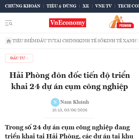
CHỨNG KHOÁN
TIÊU & DÙNG
XE
VNE TV
TECH CO
TIÊU ĐIỂM
ĐẦU TƯ
TÀI CHÍNH
KINH TẾ SỐ
KINH TẾ XANH
ĐẦU TƯ
Hải Phòng đôn đốc tiến độ triển
khai 24 dự án cụm công nghiệp
Nam Khánh
N
18:13, 03/06/2026
Trong số 24 dự án cụm công nghiệp đang
triển khai tại Hải Phòng, các dự án tại khu