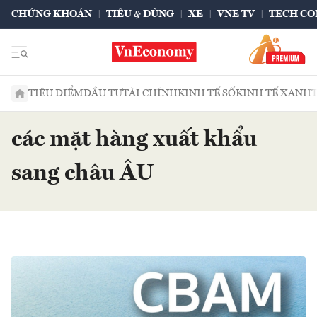
CHỨNG KHOÁN
TIÊU & DÙNG
XE
VNE TV
TECH CO
TIÊU ĐIỂM
ĐẦU TƯ
TÀI CHÍNH
KINH TẾ SỐ
KINH TẾ XANH
các mặt hàng xuất khẩu
sang châu ÂU