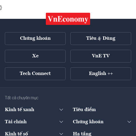
}
Chứng khoán
Tiêu & Dùng
Xe
VnE TV
Tech Connect
English ++
Tất cả chuyên mục
Kinh tế xanh
Tiêu điểm
Chuyển động xanh
Tài chính
Chứng khoán
Pháp lý
Ngân hàng
Doanh nghiệp niêm yết
Kinh tế số
Hạ tầng