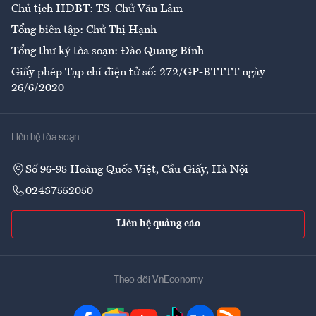
Chủ tịch HĐBT: TS. Chử Văn Lâm
Tổng biên tập: Chử Thị Hạnh
Tổng thư ký tòa soạn: Đào Quang Bính
Giấy phép Tạp chí điện tử số: 272/GP-BTTTT ngày
26/6/2020
Liên hệ tòa soạn
Số 96-98 Hoàng Quốc Việt, Cầu Giấy, Hà Nội
02437552050
Liên hệ quảng cáo
Theo dõi VnEconomy