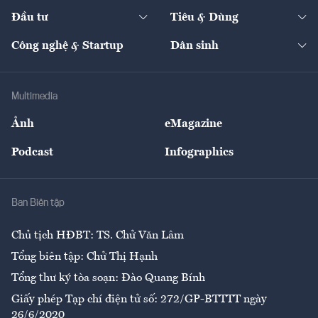
Dự án
Công nghiệp
Chuyển động 24h
Đối thoại
The Guide
Video
Đầu tư
Tiêu & Dùng
Quản trị số
Cafe BĐS
Thị trường
Kinh doanh
Kết nối
Tạp chí kinh tế Việt Nam
eMagazine
Nhà đầu tư
Du lịch
Công nghệ & Startup
Dân sinh
Tư vấn
Nông sản
Doanh nhân
Tư vấn Tiêu & Dùng
Infographics
Hạ tầng
Sức khỏe
Khung pháp lý
Doanh nghiệp
Địa phương
Thị trường
Bảo hiểm
Multimedia
Sự kiện
Nhân lực
Ảnh
eMagazine
Đẹp +
An sinh
Podcast
Infographics
Giải trí
Y tế
Nhà
Ban Biên tập
Ẩm thực
Chủ tịch HĐBT: TS. Chử Văn Lâm
Tổng biên tập: Chử Thị Hạnh
Tổng thư ký tòa soạn: Đào Quang Bính
Giấy phép Tạp chí điện tử số: 272/GP-BTTTT ngày
26/6/2020