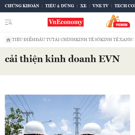
CHỨNG KHOÁN
TIÊU & DÙNG
XE
VNE TV
TECH CO
TIÊU ĐIỂM
ĐẦU TƯ
TÀI CHÍNH
KINH TẾ SỐ
KINH TẾ XANH
cải thiện kinh doanh EVN