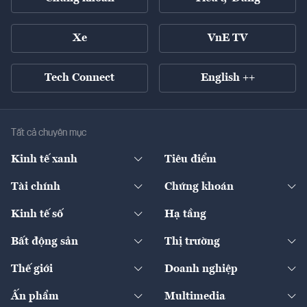
Xe
VnE TV
Tech Connect
English ++
Tất cả chuyên mục
Kinh tế xanh
Tiêu điểm
Chuyển động xanh
Tài chính
Chứng khoán
Pháp lý
Ngân hàng
Doanh nghiệp niêm yết
Kinh tế số
Hạ tầng
Thương hiệu xanh
Thị trường vốn
Thị trường
Sản phẩm - Thị trường
Bất động sản
Thị trường
Diễn đàn
Thuế
Đầu tư
Tài sản số
Chính sách
Xuất nhập khẩu
Thế giới
Doanh nghiệp
Bảo hiểm
Quốc tế
Dịch vụ số
Thị trường
Khung pháp lý
Kinh tế
Chuyển động
Ấn phẩm
Multimedia
Khung pháp lý
Start-up