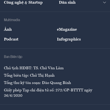
Công nghệ & Startup
Dân sinh
Tư vấn
Nông sản
Doanh nhân
Tư vấn Tiêu & Dùng
Infographics
Hạ tầng
Sức khỏe
Khung pháp lý
Doanh nghiệp
Địa phương
Thị trường
Bảo hiểm
Multimedia
Sự kiện
Nhân lực
Ảnh
eMagazine
Đẹp +
An sinh
Podcast
Infographics
Giải trí
Y tế
Nhà
Ban Biên tập
Ẩm thực
Chủ tịch HĐBT: TS. Chử Văn Lâm
Tổng biên tập: Chử Thị Hạnh
Tổng thư ký tòa soạn: Đào Quang Bính
Giấy phép Tạp chí điện tử số: 272/GP-BTTTT ngày
26/6/2020