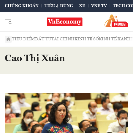
CHỨNG KHOÁN
TIÊU & DÙNG
XE
VNE TV
TECH CO
TIÊU ĐIỂM
ĐẦU TƯ
TÀI CHÍNH
KINH TẾ SỐ
KINH TẾ XANH
Cao Thị Xuân