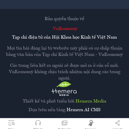
Bản quyền thuộc về
VnEconomy
Tạp chí điện tử của Hội Khoa học Kinh tế Việt Nam
Mọi tin bài đăng lại từ website này phải có sự chấp thuận
bằng văn bản của
Tạp chí Kinh tế Việt Nam - VnEconomy
Các trang liên kết ra ngoài sẽ được mở ra ở cửa sổ mới.
VnEconomy không chịu trách nhiệm nội dung các trang
ngoài.
Thiết kế và phát triển bởi
Hemera Media
Dựa trên nền tảng
Hemera AI CMS