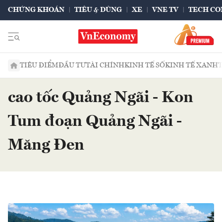
CHỨNG KHOÁN
TIÊU & DÙNG
XE
VNE TV
TECH CO
TIÊU ĐIỂM
ĐẦU TƯ
TÀI CHÍNH
KINH TẾ SỐ
KINH TẾ XANH
cao tốc Quảng Ngãi - Kon
Tum đoạn Quảng Ngãi -
Măng Đen