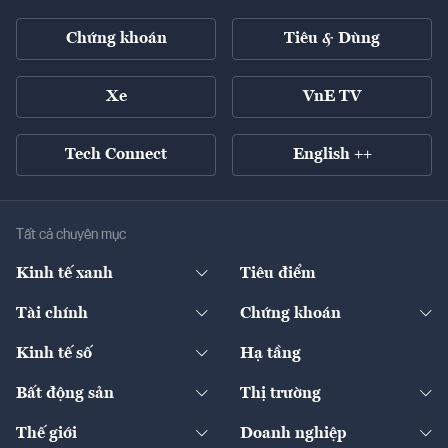
Chứng khoán
Tiêu & Dùng
Xe
VnE TV
Tech Connect
English ++
Tất cả chuyên mục
Kinh tế xanh
Tiêu điểm
Chuyển động xanh
Tài chính
Chứng khoán
Pháp lý
Ngân hàng
Doanh nghiệp niêm yết
Kinh tế số
Hạ tầng
Thương hiệu xanh
Thị trường vốn
Thị trường
Sản phẩm - Thị trường
Bất động sản
Thị trường
Diễn đàn
Thuế
Đầu tư
Tài sản số
Chính sách
Xuất nhập khẩu
Thế giới
Doanh nghiệp
Bảo hiểm
Quốc tế