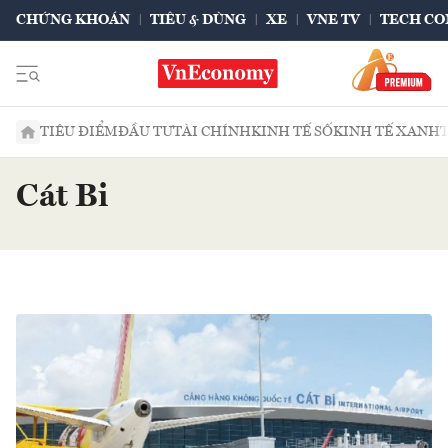
CHỨNG KHOÁN
TIÊU & DÙNG
XE
VNE TV
TECH CO
TIÊU ĐIỂM
ĐẦU TƯ
TÀI CHÍNH
KINH TẾ SỐ
KINH TẾ XANH
Cát Bi