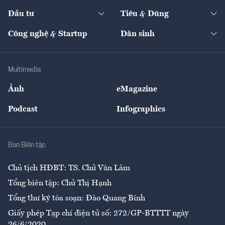
Dự án
Công nghiệp
Chuyển động 24h
Đối thoại
The Guide
Video
Đầu tư
Tiêu & Dùng
Quản trị số
Cafe BĐS
Thị trường
Kinh doanh
Kết nối
Tạp chí kinh tế Việt Nam
eMagazine
Nhà đầu tư
Du lịch
Công nghệ & Startup
Dân sinh
Tư vấn
Nông sản
Doanh nhân
Tư vấn Tiêu & Dùng
Infographics
Hạ tầng
Sức khỏe
Khung pháp lý
Doanh nghiệp
Địa phương
Thị trường
Bảo hiểm
Multimedia
Sự kiện
Nhân lực
Ảnh
eMagazine
Đẹp +
An sinh
Podcast
Infographics
Giải trí
Y tế
Nhà
Ban Biên tập
Ẩm thực
Chủ tịch HĐBT: TS. Chử Văn Lâm
Tổng biên tập: Chử Thị Hạnh
Tổng thư ký tòa soạn: Đào Quang Bính
Giấy phép Tạp chí điện tử số: 272/GP-BTTTT ngày
26/6/2020