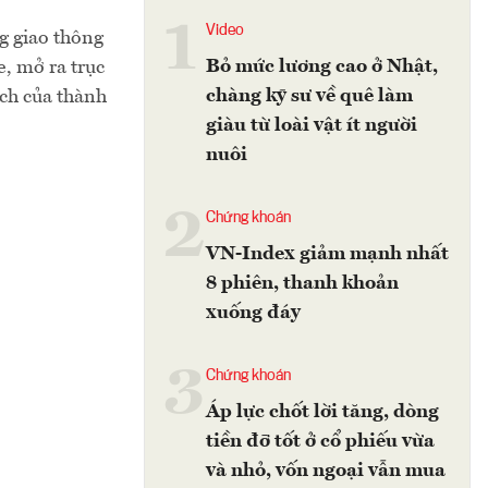
1
Video
g giao thông
Bỏ mức lương cao ở Nhật,
e, mở ra trục
chàng kỹ sư về quê làm
ịch của thành
giàu từ loài vật ít người
nuôi
2
Chứng khoán
VN-Index giảm mạnh nhất
8 phiên, thanh khoản
xuống đáy
3
Chứng khoán
Áp lực chốt lời tăng, dòng
tiền đỡ tốt ở cổ phiếu vừa
và nhỏ, vốn ngoại vẫn mua