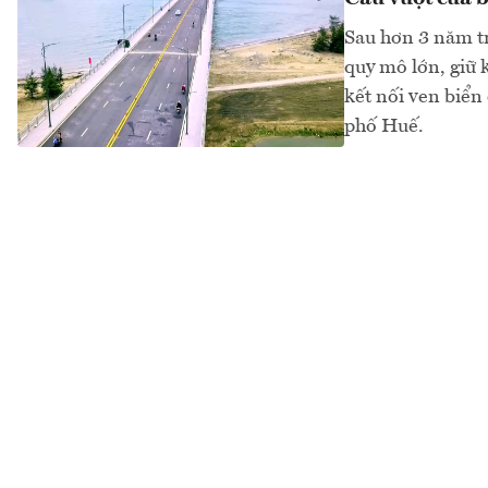
Sau hơn 3 năm tr
quy mô lớn, giữ 
kết nối ven biển 
phố Huế.