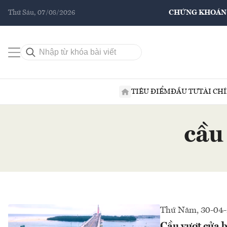
Thứ Sáu, 07/08/2026
CHỨNG KHOÁN
TIÊU ĐIỂM
ĐẦU TƯ
TÀI CH
cầu
Thứ Năm, 30-04
Cầu vượt cửa b