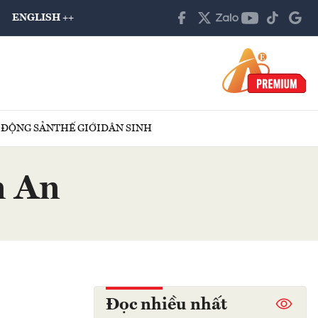
ENGLISH ++
 ĐỘNG SẢN
THẾ GIỚI
DÂN SINH
n An
Đọc nhiều nhất