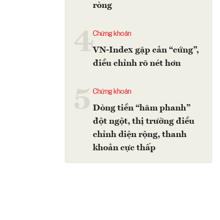
ròng
4
Chứng khoán
VN-Index gặp cản “cứng”,
điều chỉnh rõ nét hơn
5
Chứng khoán
Dòng tiền “hãm phanh”
đột ngột, thị trường điều
chỉnh diện rộng, thanh
khoản cực thấp