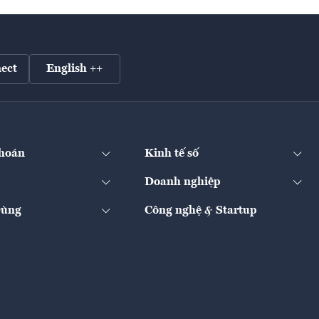
ect
English ++
hoán
Kinh tế số
Doanh nghiệp
Dùng
Công nghệ & Startup