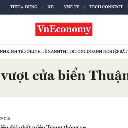
TIÊU & DÙNG
XE
VNE TV
TECH CONNECT
ÍNH
KINH TẾ SỐ
KINH TẾ XANH
THỊ TRƯỜNG
DOANH NGHIỆP
BẤT
 vượt cửa biển Thuậ
-2026
iển dài nhất miền Trung thông xe