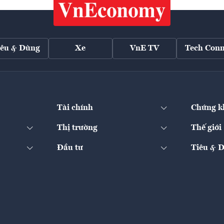
iêu & Dùng
Xe
VnE TV
Tech Conn
Tài chính
Chứng k
Thị trường
Thế giới
Đầu tư
Tiêu & 