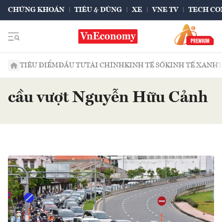
CHỨNG KHOÁN
TIÊU & DÙNG
XE
VNE TV
TECH CO
TIÊU ĐIỂM
ĐẦU TƯ
TÀI CHÍNH
KINH TẾ SỐ
KINH TẾ XANH
cầu vượt Nguyễn Hữu Cảnh