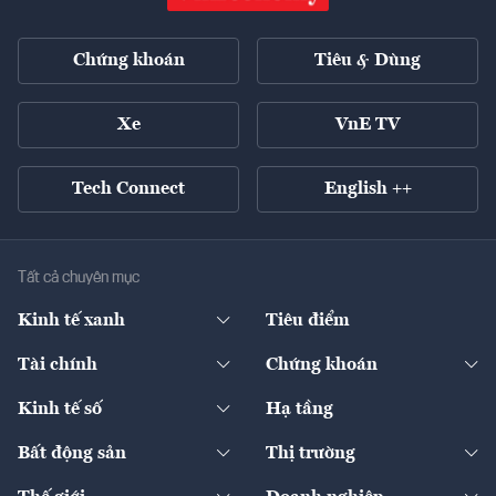
Chứng khoán
Tiêu & Dùng
Xe
VnE TV
Tech Connect
English ++
Tất cả chuyên mục
Kinh tế xanh
Tiêu điểm
Chuyển động xanh
Tài chính
Chứng khoán
Pháp lý
Ngân hàng
Doanh nghiệp niêm yết
Kinh tế số
Hạ tầng
Thương hiệu xanh
Thị trường vốn
Thị trường
Sản phẩm - Thị trường
Bất động sản
Thị trường
Diễn đàn
Thuế
Đầu tư
Tài sản số
Chính sách
Xuất nhập khẩu