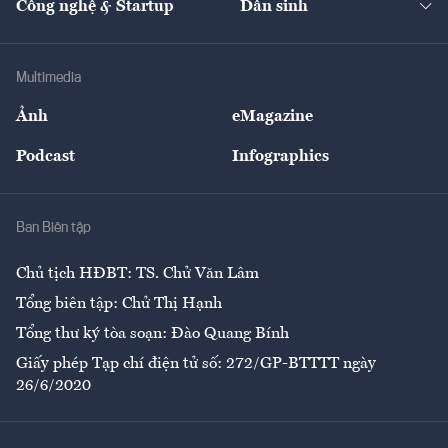
Công nghệ & Startup
Dân sinh
Tư vấn
Nông sản
Doanh nhân
Tư vấn Tiêu & Dùng
Infographics
Hạ tầng
Sức khỏe
Khung pháp lý
Doanh nghiệp
Địa phương
Thị trường
Bảo hiểm
Multimedia
Sự kiện
Nhân lực
Ảnh
eMagazine
Đẹp +
An sinh
Podcast
Infographics
Giải trí
Y tế
Nhà
Ban Biên tập
Ẩm thực
Chủ tịch HĐBT: TS. Chử Văn Lâm
Tổng biên tập: Chử Thị Hạnh
Tổng thư ký tòa soạn: Đào Quang Bính
Giấy phép Tạp chí điện tử số: 272/GP-BTTTT ngày
26/6/2020