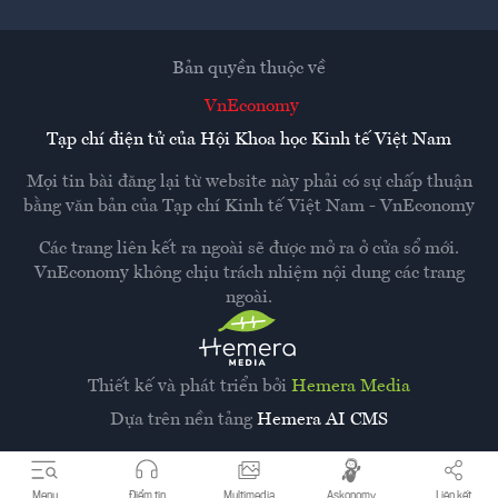
Bản quyền thuộc về
VnEconomy
Tạp chí điện tử của Hội Khoa học Kinh tế Việt Nam
Mọi tin bài đăng lại từ website này phải có sự chấp thuận
bằng văn bản của
Tạp chí Kinh tế Việt Nam - VnEconomy
Các trang liên kết ra ngoài sẽ được mở ra ở cửa sổ mới.
VnEconomy không chịu trách nhiệm nội dung các trang
ngoài.
Thiết kế và phát triển bởi
Hemera Media
Dựa trên nền tảng
Hemera AI CMS
Menu
Điểm tin
Multimedia
Askonomy
Liên kết