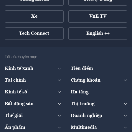
Xe
VnE TV
Tech Connect
English ++
Tất cả chuyên mục
Kinh tế xanh
Tiêu điểm
Chuyển động xanh
Tài chính
Chứng khoán
Pháp lý
Ngân hàng
Doanh nghiệp niêm yết
Kinh tế số
Hạ tầng
Thương hiệu xanh
Thị trường vốn
Thị trường
Sản phẩm - Thị trường
Bất động sản
Thị trường
Diễn đàn
Thuế
Đầu tư
Tài sản số
Chính sách
Xuất nhập khẩu
Thế giới
Doanh nghiệp
Bảo hiểm
Quốc tế
Dịch vụ số
Thị trường
Khung pháp lý
Kinh tế
Chuyển động
Ấn phẩm
Multimedia
Khung pháp lý
Start-up