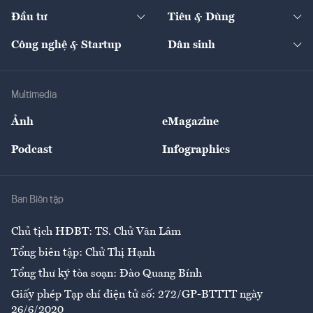
Dự án
Công nghiệp
Chuyển động 24h
Đối thoại
The Guide
Video
Đầu tư
Tiêu & Dùng
Quản trị số
Cafe BĐS
Thị trường
Kinh doanh
Kết nối
Tạp chí kinh tế Việt Nam
eMagazine
Nhà đầu tư
Du lịch
Công nghệ & Startup
Dân sinh
Tư vấn
Nông sản
Doanh nhân
Tư vấn Tiêu & Dùng
Infographics
Hạ tầng
Sức khỏe
Khung pháp lý
Doanh nghiệp
Địa phương
Thị trường
Bảo hiểm
Multimedia
Sự kiện
Nhân lực
Ảnh
eMagazine
Đẹp +
An sinh
Podcast
Infographics
Giải trí
Y tế
Nhà
Ban Biên tập
Ẩm thực
Chủ tịch HĐBT: TS. Chử Văn Lâm
Tổng biên tập: Chử Thị Hạnh
Tổng thư ký tòa soạn: Đào Quang Bính
Giấy phép Tạp chí điện tử số: 272/GP-BTTTT ngày
26/6/2020