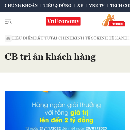
CHỨNG KHOÁN
TIÊU & DÙNG
XE
VNE TV
TECH CO
TIÊU ĐIỂM
ĐẦU TƯ
TÀI CHÍNH
KINH TẾ SỐ
KINH TẾ XANH
CB tri ân khách hàng