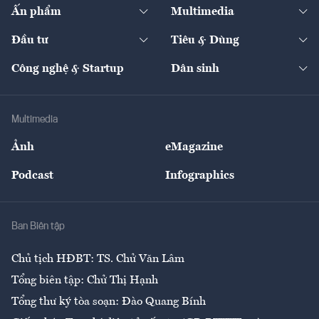
Kinh tế
Chuyển động
Ấn phẩm
Multimedia
Khung pháp lý
Start-up
Dự án
Công nghiệp
Chuyển động 24h
Đối thoại
The Guide
Video
Đầu tư
Tiêu & Dùng
Quản trị số
Cafe BĐS
Thị trường
Kinh doanh
Kết nối
Tạp chí kinh tế Việt Nam
eMagazine
Nhà đầu tư
Du lịch
Công nghệ & Startup
Dân sinh
Tư vấn
Nông sản
Doanh nhân
Tư vấn Tiêu & Dùng
Infographics
Hạ tầng
Sức khỏe
Khung pháp lý
Doanh nghiệp
Địa phương
Thị trường
Bảo hiểm
Multimedia
Sự kiện
Nhân lực
Ảnh
eMagazine
Đẹp +
An sinh
Podcast
Infographics
Giải trí
Y tế
Nhà
Ban Biên tập
Ẩm thực
Chủ tịch HĐBT: TS. Chử Văn Lâm
Tổng biên tập: Chử Thị Hạnh
Tổng thư ký tòa soạn: Đào Quang Bính