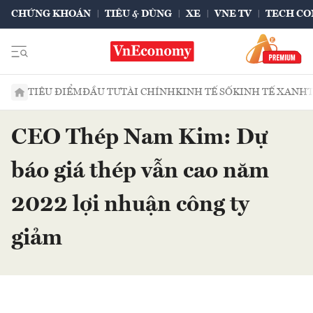
CHỨNG KHOÁN
TIÊU & DÙNG
XE
VNE TV
TECH CO
TIÊU ĐIỂM
ĐẦU TƯ
TÀI CHÍNH
KINH TẾ SỐ
KINH TẾ XANH
CEO Thép Nam Kim: Dự
báo giá thép vẫn cao năm
2022 lợi nhuận công ty
giảm