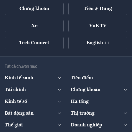
Chứng khoán
Tiêu & Dùng
Xe
VnE TV
Tech Connect
English ++
Tất cả chuyên mục
Kinh tế xanh
Tiêu điểm
Chuyển động xanh
Tài chính
Chứng khoán
Pháp lý
Ngân hàng
Doanh nghiệp niêm yết
Kinh tế số
Hạ tầng
Thương hiệu xanh
Thị trường vốn
Thị trường
Sản phẩm - Thị trường
Bất động sản
Thị trường
Diễn đàn
Thuế
Đầu tư
Tài sản số
Chính sách
Xuất nhập khẩu
Thế giới
Doanh nghiệp
Bảo hiểm
Quốc tế
Dịch vụ số
Thị trường
Khung pháp lý