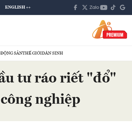
ENGLISH ++
 ĐỘNG SẢN
THẾ GIỚI
DÂN SINH
u tư ráo riết "đổ"
 công nghiệp