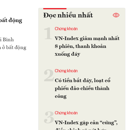
Đọc nhiều nhất
 bất động
1
Chứng khoán
VN-Index giảm mạnh nhất
i Bình
8 phiên, thanh khoản
h ở bất động
xuống đáy
2
Chứng khoán
Có tiền bắt đáy, loạt cổ
phiếu đảo chiều thành
công
3
Chứng khoán
VN-Index gặp cản “cứng”,