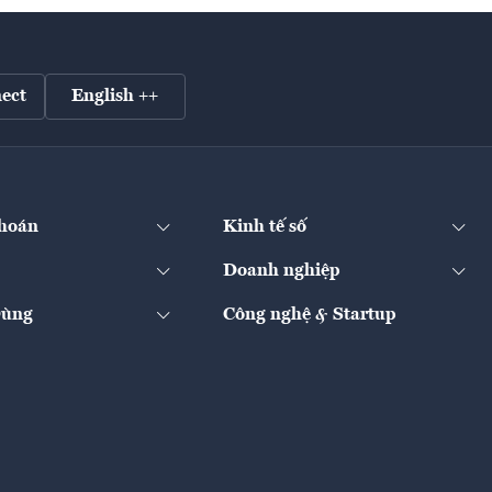
ect
English ++
hoán
Kinh tế số
Doanh nghiệp
Dùng
Công nghệ & Startup