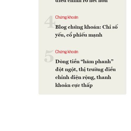
điều chỉnh rõ nét hơn
4
Chứng khoán
Blog chứng khoán: Chỉ số
yếu, cổ phiếu mạnh
5
Chứng khoán
Dòng tiền “hãm phanh”
đột ngột, thị trường điều
chỉnh diện rộng, thanh
khoản cực thấp