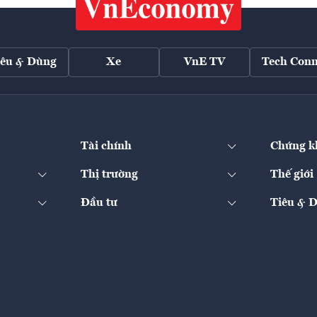
iêu & Dùng
Xe
VnE TV
Tech Conn
Tài chính
Chứng k
Thị trường
Thế giới
Đầu tư
Tiêu & 