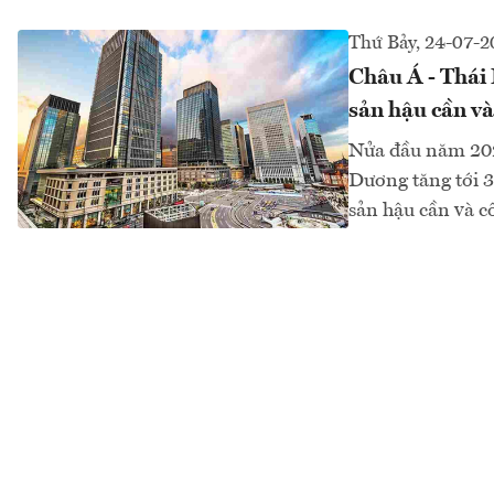
Thứ Bảy, 24-07-2
Châu Á - Thái 
sản hậu cần v
Nửa đầu năm 2021
Dương tăng tới 3
sản hậu cần và 