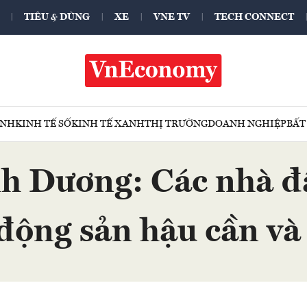
TIÊU & DÙNG
XE
VNE TV
TECH CONNECT
ÍNH
KINH TẾ SỐ
KINH TẾ XANH
THỊ TRƯỜNG
DOANH NGHIỆP
BẤT
h Dương: Các nhà đầ
 động sản hậu cần và