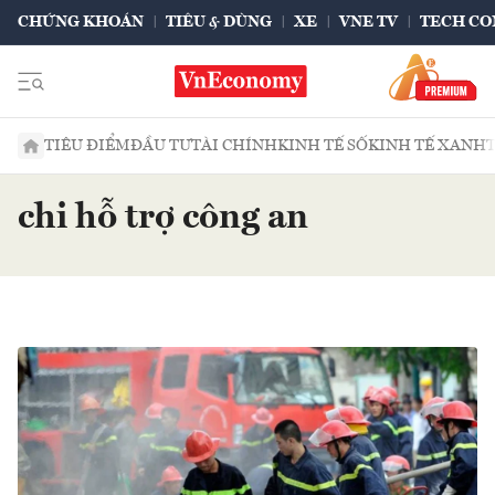
CHỨNG KHOÁN
TIÊU & DÙNG
XE
VNE TV
TECH CO
TIÊU ĐIỂM
ĐẦU TƯ
TÀI CHÍNH
KINH TẾ SỐ
KINH TẾ XANH
chi hỗ trợ công an