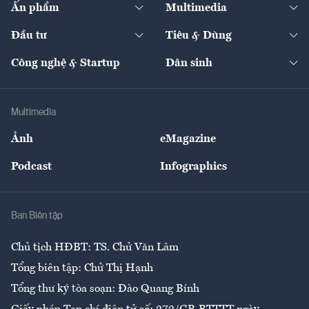
Ấn phẩm
Multimedia
Khung pháp lý
Start-up
Dự án
Công nghiệp
Chuyển động 24h
Đối thoại
The Guide
Video
Đầu tư
Tiêu & Dùng
Quản trị số
Cafe BĐS
Thị trường
Kinh doanh
Kết nối
Tạp chí kinh tế Việt Nam
eMagazine
Nhà đầu tư
Du lịch
Công nghệ & Startup
Dân sinh
Tư vấn
Nông sản
Doanh nhân
Tư vấn Tiêu & Dùng
Infographics
Hạ tầng
Sức khỏe
Khung pháp lý
Doanh nghiệp
Địa phương
Thị trường
Bảo hiểm
Multimedia
Sự kiện
Nhân lực
Ảnh
eMagazine
Đẹp +
An sinh
Podcast
Infographics
Giải trí
Y tế
Nhà
Ban Biên tập
Ẩm thực
Chủ tịch HĐBT: TS. Chử Văn Lâm
Tổng biên tập: Chử Thị Hạnh
Tổng thư ký tòa soạn: Đào Quang Bính