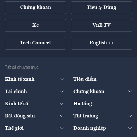
Chứng khoán
Tiêu & Dùng
Xe
VnE TV
Tech Connect
English ++
Tất cả chuyên mục
Kinh tế xanh
Tiêu điểm
Chuyển động xanh
Tài chính
Chứng khoán
Pháp lý
Ngân hàng
Doanh nghiệp niêm yết
Kinh tế số
Hạ tầng
Thương hiệu xanh
Thị trường vốn
Thị trường
Sản phẩm - Thị trường
Bất động sản
Thị trường
Diễn đàn
Thuế
Đầu tư
Tài sản số
Chính sách
Xuất nhập khẩu
Thế giới
Doanh nghiệp
Bảo hiểm
Quốc tế
Dịch vụ số
Thị trường
Khung pháp lý
Kinh tế
Chuyển động