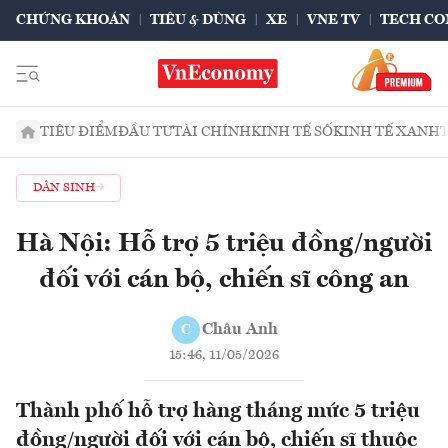
CHỨNG KHOÁN
TIÊU & DÙNG
XE
VNE TV
TECH CO
TIÊU ĐIỂM
ĐẦU TƯ
TÀI CHÍNH
KINH TẾ SỐ
KINH TẾ XANH
DÂN SINH
Hà Nội: Hỗ trợ 5 triệu đồng/người
đối với cán bộ, chiến sĩ công an
Châu Anh
C
15:46, 11/05/2026
Thành phố hỗ trợ hàng tháng mức 5 triệu
đồng/người đối với cán bộ, chiến sĩ thuộc