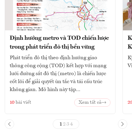
Định hướng metro và TOD chiến lược
K
trong phát triển đô thị bền vững
K
Phát triển đô thị theo định hướng giao
K
thông công cộng (TOD) kết hợp với mạng
V
lưới đường sắt đô thị (metro) là chiến lược
cốt lõi để giải quyết ùn tắc và tái cấu trúc
không gian. Mô hình này tập...
10
bài viết
Xem tất cả
2
1
2
3
4