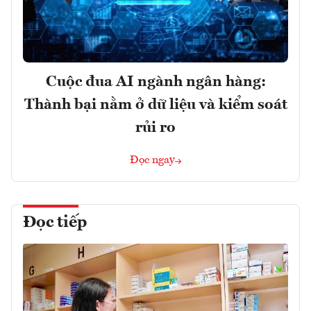
Cuộc đua AI ngành ngân hàng:
Thành bại nằm ở dữ liệu và kiểm soát
rủi ro
Đọc ngay
Đọc tiếp