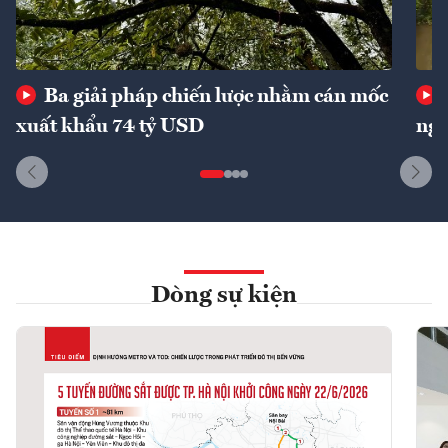
Ba giải pháp chiến lược nhằm cán mốc
xuất khẩu 74 tỷ USD
ngu
Dòng sự kiện