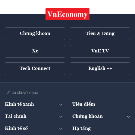
Chứng khoán
Tiêu & Dùng
Xe
VnE TV
Tech Connect
English ++
Tất cả chuyên mục
Kinh tế xanh
Tiêu điểm
Chuyển động xanh
Tài chính
Chứng khoán
Pháp lý
Ngân hàng
Doanh nghiệp niêm yết
Kinh tế số
Hạ tầng
Thương hiệu xanh