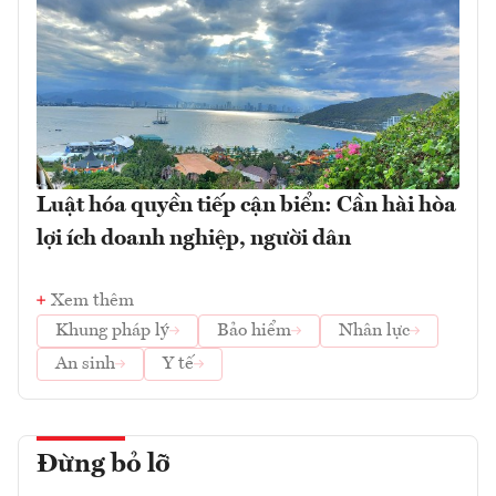
Luật hóa quyền tiếp cận biển: Cần hài hòa
lợi ích doanh nghiệp, người dân
Xem thêm
Khung pháp lý
Bảo hiểm
Nhân lực
An sinh
Y tế
Đừng bỏ lỡ