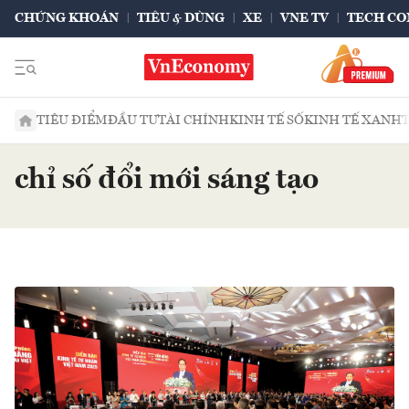
CHỨNG KHOÁN
TIÊU & DÙNG
XE
VNE TV
TECH CO
TIÊU ĐIỂM
ĐẦU TƯ
TÀI CHÍNH
KINH TẾ SỐ
KINH TẾ XANH
chỉ số đổi mới sáng tạo