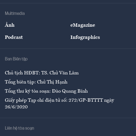
Khung pháp lý
Doanh nghiệp
Địa phương
Thị trường
Bảo hiểm
Multimedia
Sự kiện
Nhân lực
Ảnh
eMagazine
Đẹp +
An sinh
Podcast
Infographics
Giải trí
Y tế
Nhà
Ban Biên tập
Ẩm thực
Chủ tịch HĐBT: TS. Chử Văn Lâm
Tổng biên tập: Chử Thị Hạnh
Tổng thư ký tòa soạn: Đào Quang Bính
Giấy phép Tạp chí điện tử số: 272/GP-BTTTT ngày
26/6/2020
Liên hệ tòa soạn