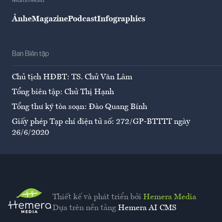
Multimedia
Ảnh
eMagazine
Podcast
Infographics
Ban Biên tập
Chủ tịch HĐBT: TS. Chử Văn Lâm
Tổng biên tập: Chử Thị Hạnh
Tổng thư ký tòa soạn: Đào Quang Bính
Giấy phép Tạp chí điện tử số: 272/GP-BTTTT ngày
26/6/2020
Thiết kế và phát triển bởi
Hemera Media
Dựa trên nền tảng
Hemera AI CMS