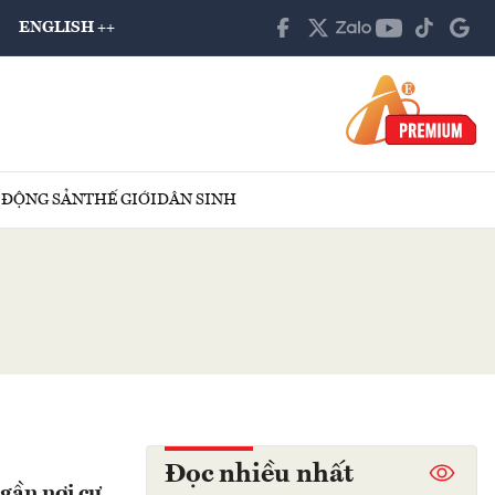
ENGLISH ++
 ĐỘNG SẢN
THẾ GIỚI
DÂN SINH
Đọc nhiều nhất
gần nơi cư