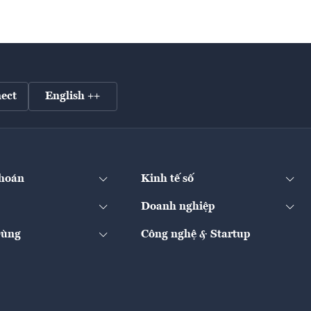
ect
English ++
hoán
Kinh tế số
Doanh nghiệp
Dùng
Công nghệ & Startup