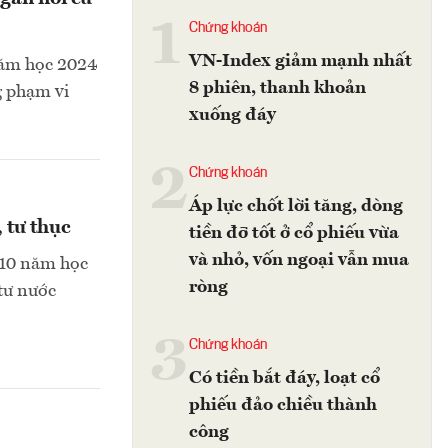
1
Chứng khoán
VN-Index giảm mạnh nhất
năm học 2024
8 phiên, thanh khoản
ng phạm vi
xuống đáy
2
Chứng khoán
Áp lực chốt lời tăng, dòng
 tư thục
tiền đỡ tốt ở cổ phiếu vừa
và nhỏ, vốn ngoại vẫn mua
p 10 năm học
ròng
tư nước
3
Chứng khoán
Có tiền bắt đáy, loạt cổ
phiếu đảo chiều thành
công