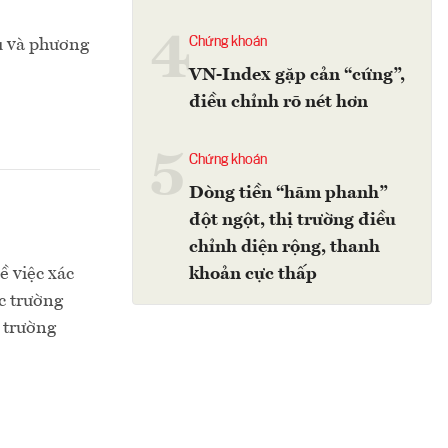
4
Chứng khoán
êu và phương
VN-Index gặp cản “cứng”,
điều chỉnh rõ nét hơn
5
Chứng khoán
Dòng tiền “hãm phanh”
đột ngột, thị trường điều
chỉnh diện rộng, thanh
 việc xác
khoản cực thấp
c trường
 trường