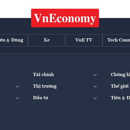
iêu & Dùng
Xe
VnE TV
Tech Conn
Tài chính
Chứng k
Thị trường
Thế giới
Đầu tư
Tiêu & 