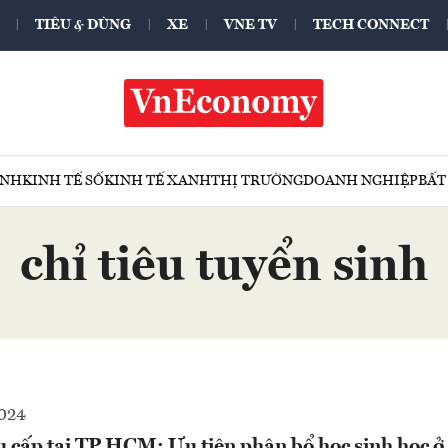
TIÊU & DÙNG
XE
VNE TV
TECH CONNECT
ÍNH
KINH TẾ SỐ
KINH TẾ XANH
THỊ TRƯỜNG
DOANH NGHIỆP
BẤT
chỉ tiêu tuyển sinh
2024
 cấp tại TP.HCM: Ưu tiên phân bổ học sinh học ở 