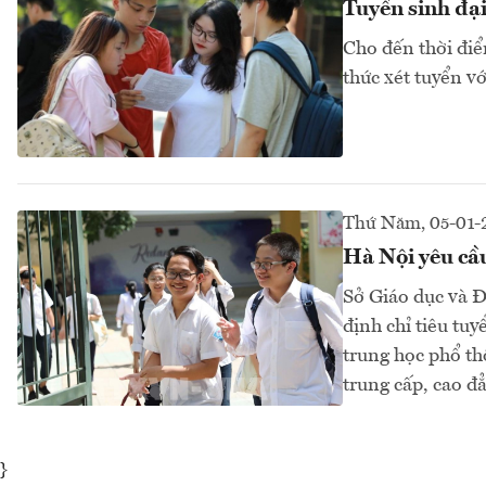
Tuyển sinh đại
Cho đến thời điể
thức xét tuyển v
Thứ Năm, 05-01-
Hà Nội yêu cầu
Sở Giáo dục và 
định chỉ tiêu tu
trung học phổ t
trung cấp, cao đ
}