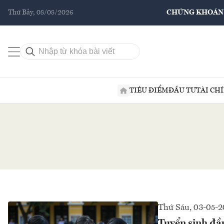
Thứ Bảy, 08/08/2026
CHỨNG KHOÁN
TIÊU ĐIỂM
ĐẦU TƯ
TÀI CH
Thứ Sáu, 03-05-
Tuyển sinh đầu