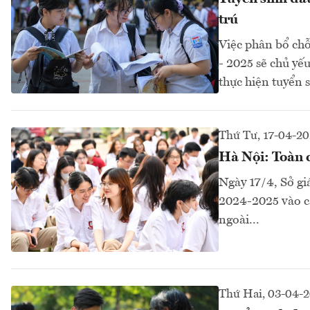
trú
Việc phân bổ ch
- 2025 sẽ chủ yếu
thực hiện tuyển 
Thứ Tư, 17-04-2
Hà Nội: Toàn c
Ngày 17/4, Sở gi
2024-2025 vào cá
ngoài...
Thứ Hai, 03-04-