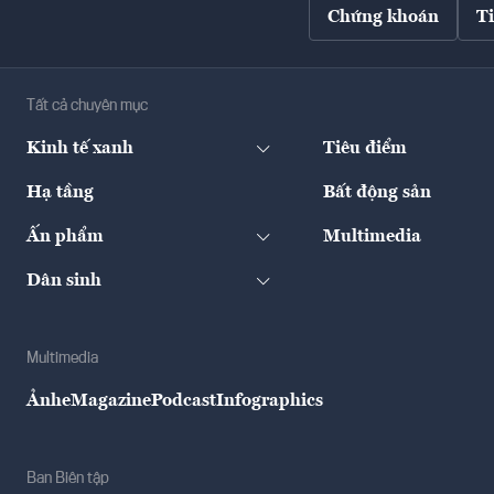
Chứng khoán
T
Tất cả chuyên mục
Kinh tế xanh
Tiêu điểm
Hạ tầng
Bất động sản
Ấn phẩm
Multimedia
Dân sinh
Multimedia
Ảnh
eMagazine
Podcast
Infographics
Ban Biên tập