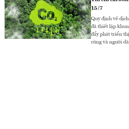
15/7
Quy định về dịch
đã thiết lập khun
đẩy phát triển t
rừng và người dâ