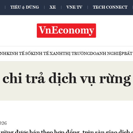
TIÊU & DÙNG
XE
VNE TV
TECH CONNECT
ÍNH
KINH TẾ SỐ
KINH TẾ XANH
THỊ TRƯỜNG
DOANH NGHIỆP
BẤT
chi trả dịch vụ rừng
026
 rừng được bán theo hợp đồng, trên sàn giao dịch 