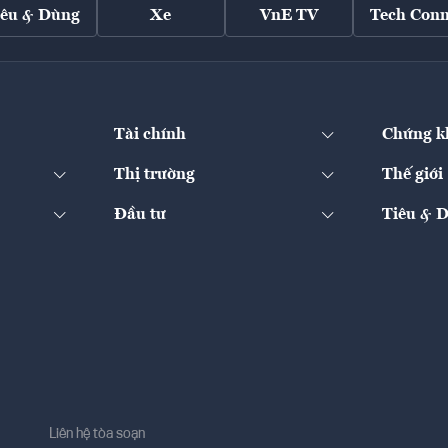
iêu & Dùng
Xe
VnE TV
Tech Conn
Tài chính
Chứng k
Thị trường
Thế giới
Đầu tư
Tiêu & 
Liên hệ tòa soạn