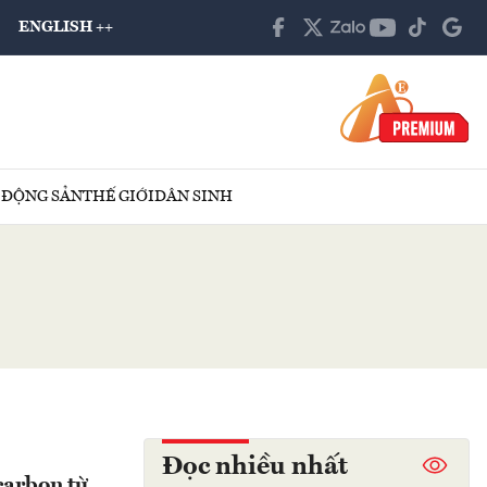
ENGLISH ++
 ĐỘNG SẢN
THẾ GIỚI
DÂN SINH
Đọc nhiều nhất
carbon từ