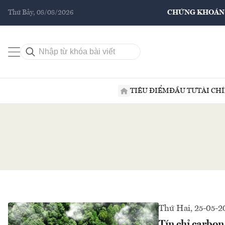
Thứ Bảy, 08/08/2026
CHỨNG KHOÁN
TIÊU ĐIỂM
ĐẦU TƯ
TÀI CH
Thứ Hai, 25-05-2
Tín chỉ carbon