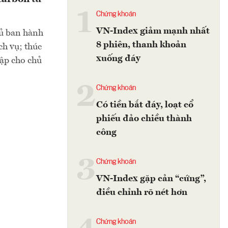
1
Chứng khoán
VN-Index giảm mạnh nhất
hủ ban hành
8 phiên, thanh khoản
ch vụ; thúc
xuống đáy
hập cho chủ
2
Chứng khoán
Có tiền bắt đáy, loạt cổ
phiếu đảo chiều thành
công
3
Chứng khoán
VN-Index gặp cản “cứng”,
điều chỉnh rõ nét hơn
Chứng khoán