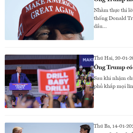
Nhằm thực thi lờ
thống Donald Tru
dầu...
Thứ Hai, 20-01-2
Ông Trump có 
Sau khi nhậm chứ
phủ khắp mọi lĩ
Thứ Ba, 14-01-20