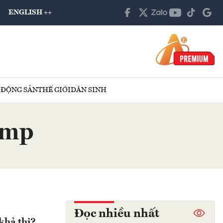
ENGLISH ++
 ĐỘNG SẢN
THẾ GIỚI
DÂN SINH
ump
Đọc nhiều nhất
khả thi?