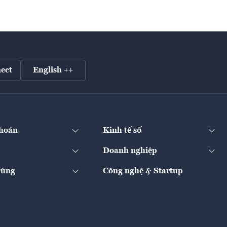
ect
English ++
hoán
Kinh tế số
Doanh nghiệp
Dùng
Công nghệ & Startup