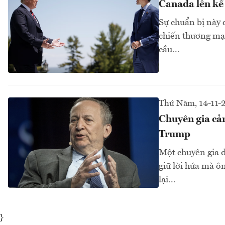
Canada lên kế
Sự chuẩn bị này 
chiến thương mại
cầu...
Thứ Năm, 14-11-
Chuyên gia cản
Trump
Một chuyên gia 
giữ lời hứa mà ô
lại...
}