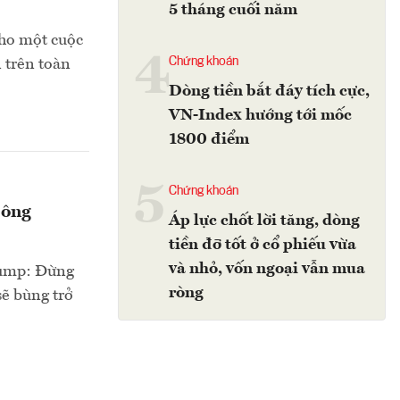
5 tháng cuối năm
cho một cuộc
4
Chứng khoán
n trên toàn
Dòng tiền bắt đáy tích cực,
VN-Index hướng tới mốc
1800 điểm
5
Chứng khoán
 ông
Áp lực chốt lời tăng, dòng
tiền đỡ tốt ở cổ phiếu vừa
và nhỏ, vốn ngoại vẫn mua
Trump: Đừng
ròng
sẽ bùng trở