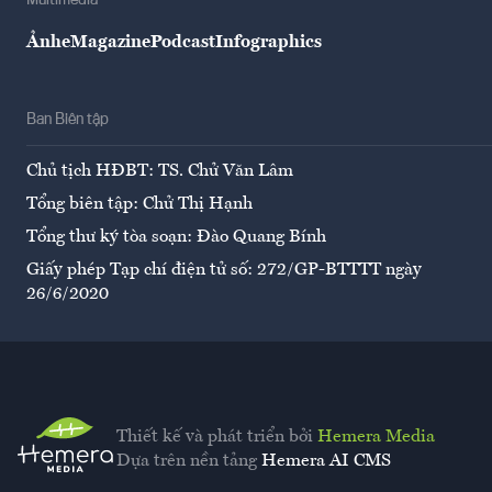
Multimedia
Ảnh
eMagazine
Podcast
Infographics
Ban Biên tập
Chủ tịch HĐBT: TS. Chử Văn Lâm
Tổng biên tập: Chử Thị Hạnh
Tổng thư ký tòa soạn: Đào Quang Bính
Giấy phép Tạp chí điện tử số: 272/GP-BTTTT ngày
26/6/2020
Thiết kế và phát triển bởi
Hemera Media
Dựa trên nền tảng
Hemera AI CMS