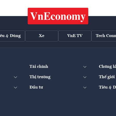
iêu & Dùng
Xe
VnE TV
Tech Conn
Tài chính
Chứng k
Thị trường
Thế giới
Đầu tư
Tiêu & 