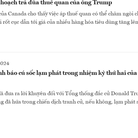
 hoạch trả đũa thuế quan của ông Trump
của Canada cho thấy việc áp thuế quan có thể châm ngòi 
 rốt cục dẫn tới giá của nhiều hàng hóa tiêu dùng tăng lê
2024
h báo cú sốc lạm phát trong nhiệm kỳ thứ hai của
đã đưa ra lời khuyên đối với Tổng thống đắc cử Donald 
ng đã hứa trong chiến dịch tranh cử, nếu không, lạm phát 