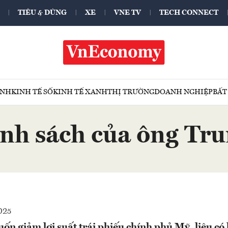
TIÊU & DÙNG
XE
VNE TV
TECH CONNECT
ÍNH
KINH TẾ SỐ
KINH TẾ XANH
THỊ TRƯỜNG
DOANH NGHIỆP
BẤT
ính sách của ông Tr
025
 giảm lợi suất trái phiếu chính phủ Mỹ, liệu có 