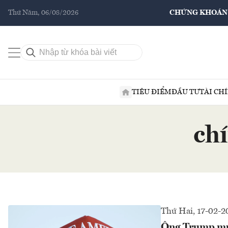
Thứ Năm, 06/08/2026
CHỨNG KHOÁN
TIÊU ĐIỂM
ĐẦU TƯ
TÀI CH
ch
Thứ Hai, 17-02-2
Ông Trump muốn