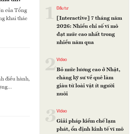
1
Đầu tư
yền của Tổng
[Interactive] 7 tháng năm
ng khai thác
2026: Nhiều chỉ số vĩ mô
đạt mức cao nhất trong
nhiều năm qua
2
Video
Bỏ mức lương cao ở Nhật,
chàng kỹ sư về quê làm
nh điều hành,
giàu từ loài vật ít người
ượng…
nuôi
3
Video
Giải pháp kiềm chế lạm
phát, ổn định kinh tế vĩ mô