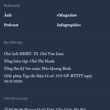
Địa phương
Thị trường
Bảo hiểm
Multimedia
Sự kiện
Nhân lực
Ảnh
eMagazine
Đẹp +
An sinh
Podcast
Infographics
Giải trí
Y tế
Nhà
Ban Biên tập
Ẩm thực
Chủ tịch HĐBT: TS. Chử Văn Lâm
Tổng biên tập: Chử Thị Hạnh
Tổng thư ký tòa soạn: Đào Quang Bính
Giấy phép Tạp chí điện tử số: 272/GP-BTTTT ngày
26/6/2020
Liên hệ tòa soạn
Số 96-98 Hoàng Quốc Việt, Cầu Giấy, Hà Nội