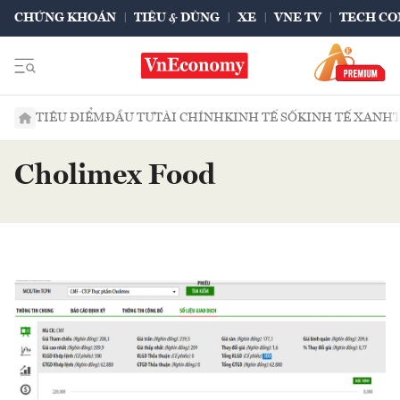
CHỨNG KHOÁN
TIÊU & DÙNG
XE
VNE TV
TECH CO
TIÊU ĐIỂM
ĐẦU TƯ
TÀI CHÍNH
KINH TẾ SỐ
KINH TẾ XANH
Cholimex Food