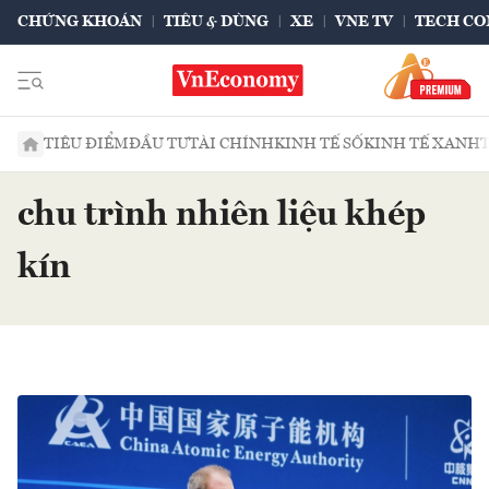
CHỨNG KHOÁN
TIÊU & DÙNG
XE
VNE TV
TECH CO
TIÊU ĐIỂM
ĐẦU TƯ
TÀI CHÍNH
KINH TẾ SỐ
KINH TẾ XANH
chu trình nhiên liệu khép
kín