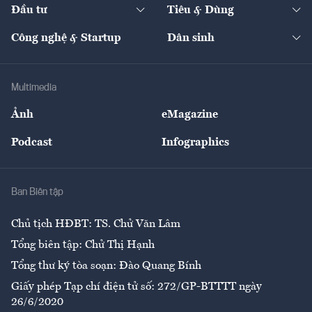
The Guide
Video
Đầu tư
Tiêu & Dùng
Quản trị số
Cafe BĐS
Thị trường
Kinh doanh
Kết nối
Tạp chí kinh tế Việt Nam
eMagazine
Nhà đầu tư
Du lịch
Công nghệ & Startup
Dân sinh
Tư vấn
Nông sản
Doanh nhân
Tư vấn Tiêu & Dùng
Infographics
Hạ tầng
Sức khỏe
Khung pháp lý
Doanh nghiệp
Địa phương
Thị trường
Bảo hiểm
Multimedia
Sự kiện
Nhân lực
Ảnh
eMagazine
Đẹp +
An sinh
Podcast
Infographics
Giải trí
Y tế
Nhà
Ban Biên tập
Ẩm thực
Chủ tịch HĐBT: TS. Chử Văn Lâm
Tổng biên tập: Chử Thị Hạnh
Tổng thư ký tòa soạn: Đào Quang Bính
Giấy phép Tạp chí điện tử số: 272/GP-BTTTT ngày
26/6/2020