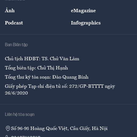
Sự kiện
Nhân lực
Ảnh
eMagazine
Đẹp +
An sinh
Podcast
Infographics
Giải trí
Y tế
Nhà
Ban Biên tập
Ẩm thực
Chủ tịch HĐBT: TS. Chử Văn Lâm
Tổng biên tập: Chử Thị Hạnh
Tổng thư ký tòa soạn: Đào Quang Bính
Giấy phép Tạp chí điện tử số: 272/GP-BTTTT ngày
26/6/2020
Liên hệ tòa soạn
Số 96-98 Hoàng Quốc Việt, Cầu Giấy, Hà Nội