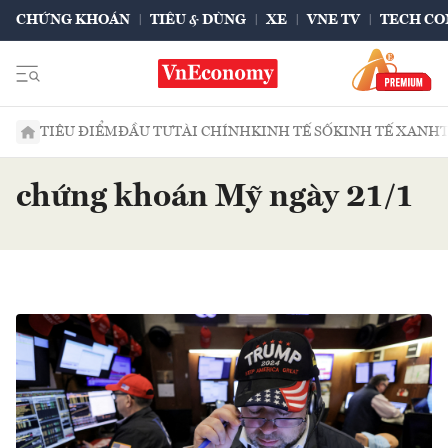
CHỨNG KHOÁN
TIÊU & DÙNG
XE
VNE TV
TECH CO
TIÊU ĐIỂM
ĐẦU TƯ
TÀI CHÍNH
KINH TẾ SỐ
KINH TẾ XANH
chứng khoán Mỹ ngày 21/1