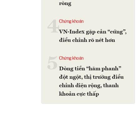
ròng
4
Chứng khoán
VN-Index gặp cản “cứng”,
điều chỉnh rõ nét hơn
5
Chứng khoán
Dòng tiền “hãm phanh”
đột ngột, thị trường điều
chỉnh diện rộng, thanh
khoản cực thấp