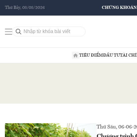
Thứ Bảy, 08/08/2026
CHỨNG KHOÁN
TIÊU ĐIỂM
ĐẦU TƯ
TÀI CH
Thứ Sáu, 06-06-
Chương trình 