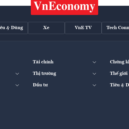
iêu & Dùng
Xe
VnE TV
Tech Conn
Tài chính
Chứng k
Thị trường
Thế giới
Đầu tư
Tiêu & 