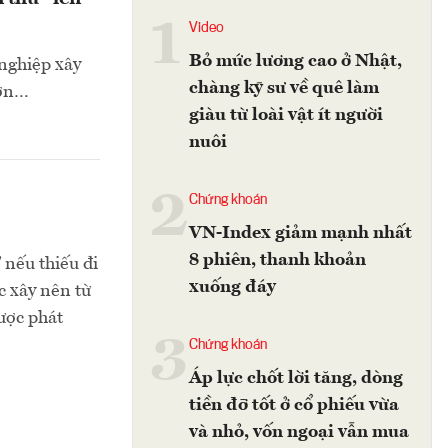
1
Video
Bỏ mức lương cao ở Nhật,
nghiệp xây
chàng kỹ sư về quê làm
hơn…
giàu từ loài vật ít người
nuôi
2
Chứng khoán
VN-Index giảm mạnh nhất
8 phiên, thanh khoản
 nếu thiếu đi
xuống đáy
c xây nên từ
lược phát
3
Chứng khoán
Áp lực chốt lời tăng, dòng
tiền đỡ tốt ở cổ phiếu vừa
và nhỏ, vốn ngoại vẫn mua