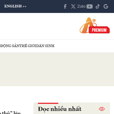
ENGLISH ++
 ĐỘNG SẢN
THẾ GIỚI
DÂN SINH
Đọc nhiều nhất
 thủ” lên