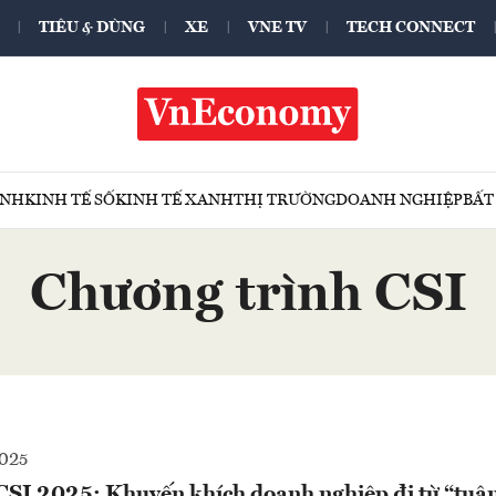
TIÊU & DÙNG
XE
VNE TV
TECH CONNECT
ÍNH
KINH TẾ SỐ
KINH TẾ XANH
THỊ TRƯỜNG
DOANH NGHIỆP
BẤT
Chương trình CSI
2025
CSI 2025: Khuyến khích doanh nghiệp đi từ “tuân