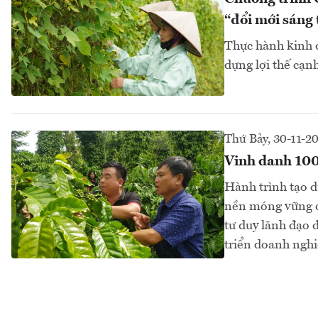
“đổi mới sáng
Thực hành kinh 
dựng lợi thế cạnh
Thứ Bảy, 30-11-2
Vinh danh 100
Hành trình tạo d
nền móng vững ch
tư duy lãnh đạo 
triển doanh ngh