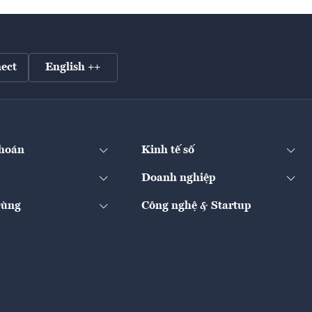
ect
English ++
hoán
Kinh tế số
Doanh nghiệp
Dùng
Công nghệ & Startup