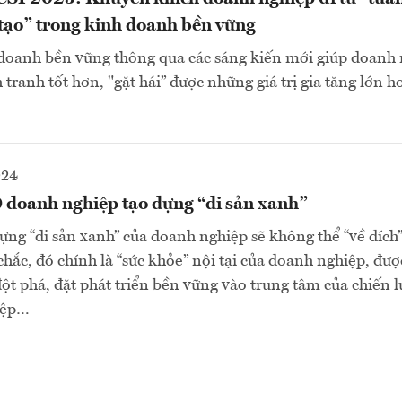
 tạo” trong kinh doanh bền vững
doanh bền vững thông qua các sáng kiến mới giúp doanh 
 tranh tốt hơn, "gặt hái” được những giá trị gia tăng lớn 
024
 doanh nghiệp tạo dựng “di sản xanh”
ựng “di sản xanh” của doanh nghiệp sẽ không thể “về đích”
ắc, đó chính là “sức khỏe” nội tại của doanh nghiệp, đượ
đột phá, đặt phát triển bền vững vào trung tâm của chiến 
iệp…