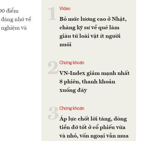
1
Video
100 điểm
Bỏ mức lương cao ở Nhật,
 đáng nhớ về
chàng kỹ sư về quê làm
i nghiệm và
giàu từ loài vật ít người
nuôi
2
Chứng khoán
VN-Index giảm mạnh nhất
8 phiên, thanh khoản
xuống đáy
3
Chứng khoán
Áp lực chốt lời tăng, dòng
tiền đỡ tốt ở cổ phiếu vừa
và nhỏ, vốn ngoại vẫn mua