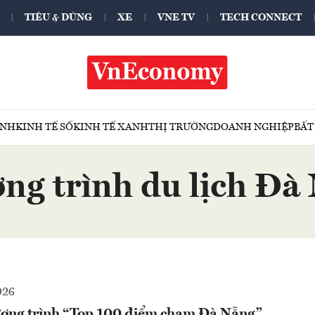
TIÊU & DÙNG
XE
VNE TV
TECH CONNECT
ÍNH
KINH TẾ SỐ
KINH TẾ XANH
THỊ TRƯỜNG
DOANH NGHIỆP
BẤT
ng trình du lịch Đà
026
ơng trình “Top 100 điểm chạm Đà Nẵng”