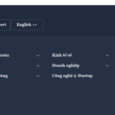
ect
English ++
hoán
Kinh tế số
Doanh nghiệp
Dùng
Công nghệ & Startup