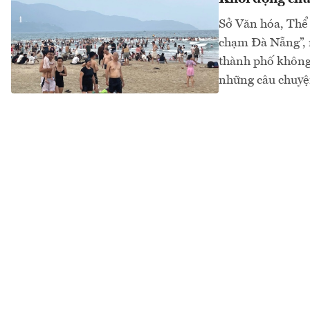
Sở Văn hóa, Thể 
chạm Đà Nẵng”, 
thành phố không 
những câu chuyện