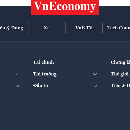
iêu & Dùng
Xe
VnE TV
Tech Conn
Tài chính
Chứng k
Thị trường
Thế giới
Đầu tư
Tiêu & 