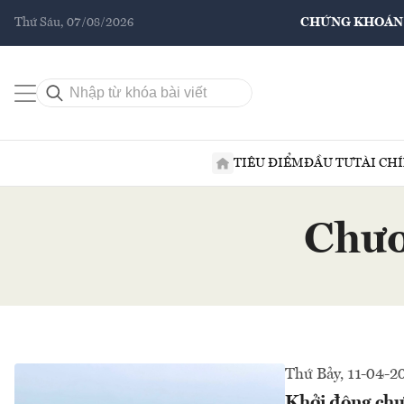
Thứ Sáu, 07/08/2026
CHỨNG KHOÁN
TIÊU ĐIỂM
ĐẦU TƯ
TÀI CH
Chươ
Thứ Bảy, 11-04-2
Khởi động chư