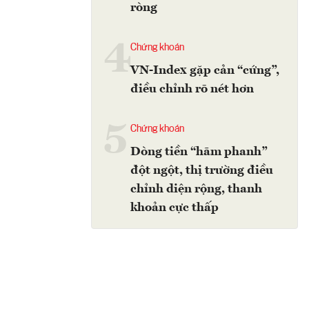
ròng
4
Chứng khoán
VN-Index gặp cản “cứng”,
điều chỉnh rõ nét hơn
5
Chứng khoán
Dòng tiền “hãm phanh”
đột ngột, thị trường điều
chỉnh diện rộng, thanh
khoản cực thấp