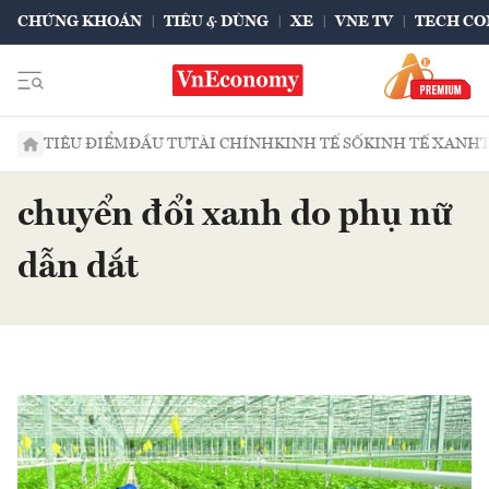
CHỨNG KHOÁN
TIÊU & DÙNG
XE
VNE TV
TECH CO
TIÊU ĐIỂM
ĐẦU TƯ
TÀI CHÍNH
KINH TẾ SỐ
KINH TẾ XANH
chuyển đổi xanh do phụ nữ
dẫn dắt