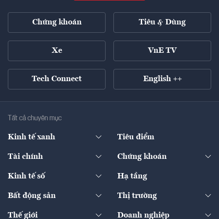
Chứng khoán
Tiêu & Dùng
Xe
VnE TV
Tech Connect
English ++
Tất cả chuyên mục
Kinh tế xanh
Tiêu điểm
Chuyển động xanh
Tài chính
Chứng khoán
Pháp lý
Ngân hàng
Doanh nghiệp niêm yết
Kinh tế số
Hạ tầng
Thương hiệu xanh
Thị trường vốn
Thị trường
Sản phẩm - Thị trường
Bất động sản
Thị trường
Diễn đàn
Thuế
Đầu tư
Tài sản số
Chính sách
Xuất nhập khẩu
Thế giới
Doanh nghiệp