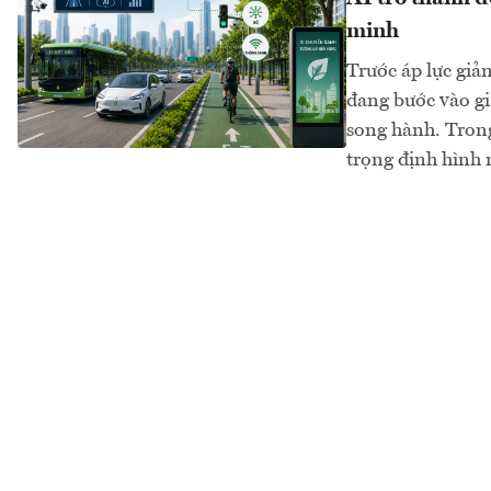
minh
Trước áp lực giả
đang bước vào gi
song hành. Trong
trọng định hình 