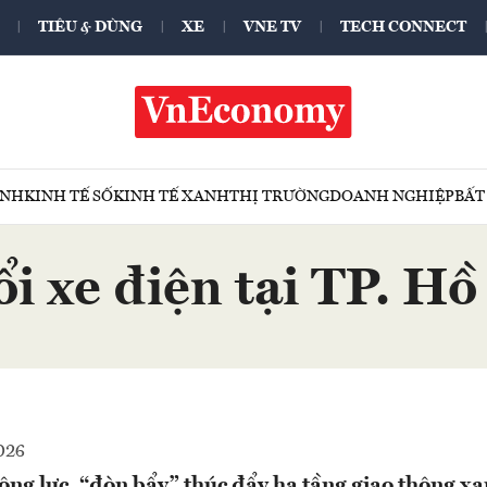
TIÊU & DÙNG
XE
VNE TV
TECH CONNECT
ÍNH
KINH TẾ SỐ
KINH TẾ XANH
THỊ TRƯỜNG
DOANH NGHIỆP
BẤT
i xe điện tại TP. H
026
ộng lực, “đòn bẩy” thúc đẩy hạ tầng giao thông x