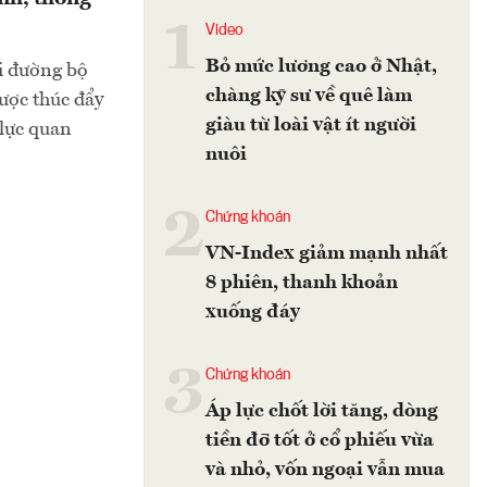
1
Video
Bỏ mức lương cao ở Nhật,
ải đường bộ
chàng kỹ sư về quê làm
ược thúc đẩy
giàu từ loài vật ít người
 lực quan
nuôi
2
Chứng khoán
VN-Index giảm mạnh nhất
8 phiên, thanh khoản
xuống đáy
3
Chứng khoán
Áp lực chốt lời tăng, dòng
tiền đỡ tốt ở cổ phiếu vừa
và nhỏ, vốn ngoại vẫn mua