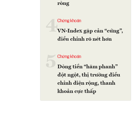
ròng
4
Chứng khoán
VN-Index gặp cản “cứng”,
điều chỉnh rõ nét hơn
5
Chứng khoán
Dòng tiền “hãm phanh”
đột ngột, thị trường điều
chỉnh diện rộng, thanh
khoản cực thấp