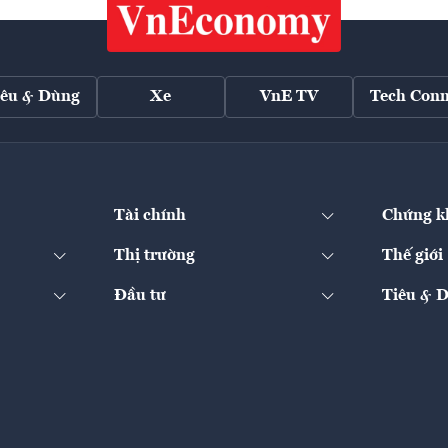
iêu & Dùng
Xe
VnE TV
Tech Conn
Tài chính
Chứng k
Thị trường
Thế giới
Đầu tư
Tiêu & 