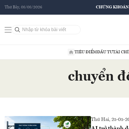
Thứ Bảy, 08/08/2026
CHỨNG KHOÁN
TIÊU ĐIỂM
ĐẦU TƯ
TÀI CH
chuyển đổ
Thứ Hai, 25-05-2
AI trở thành đ