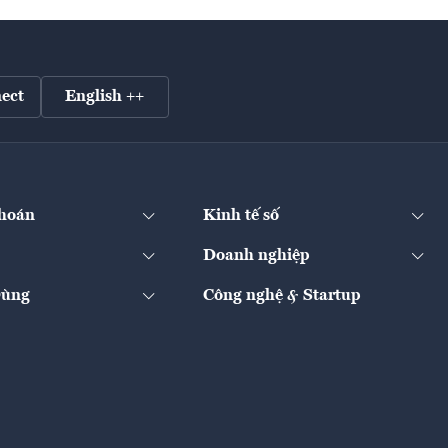
ect
English ++
hoán
Kinh tế số
Doanh nghiệp
Dùng
Công nghệ & Startup