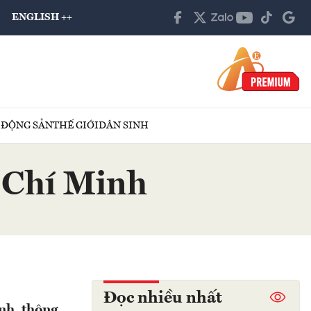
ENGLISH ++
 ĐỘNG SẢN
THẾ GIỚI
DÂN SINH
ồ Chí Minh
Đọc nhiều nhất
anh, thông