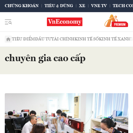
CHỨNG KHOÁN
TIÊU & DÙNG
XE
VNE TV
TECH CO
TIÊU ĐIỂM
ĐẦU TƯ
TÀI CHÍNH
KINH TẾ SỐ
KINH TẾ XANH
chuyên gia cao cấp