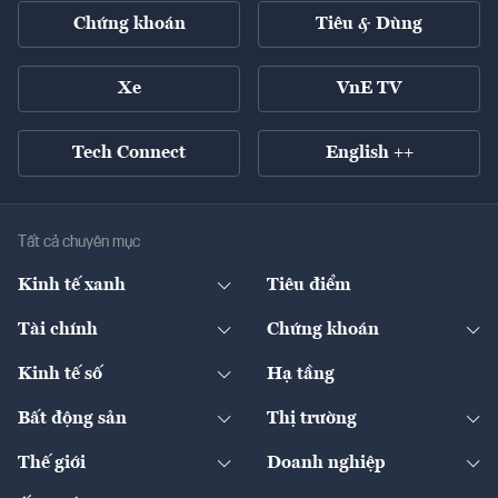
Chứng khoán
Tiêu & Dùng
Xe
VnE TV
Tech Connect
English ++
Tất cả chuyên mục
Kinh tế xanh
Tiêu điểm
Chuyển động xanh
Tài chính
Chứng khoán
Pháp lý
Ngân hàng
Doanh nghiệp niêm yết
Kinh tế số
Hạ tầng
Thương hiệu xanh
Thị trường vốn
Thị trường
Sản phẩm - Thị trường
Bất động sản
Thị trường
Diễn đàn
Thuế
Đầu tư
Tài sản số
Chính sách
Xuất nhập khẩu
Thế giới
Doanh nghiệp
Bảo hiểm
Quốc tế
Dịch vụ số
Thị trường
Khung pháp lý
Kinh tế
Chuyển động