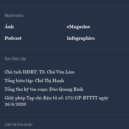
Hạ tầng
Sức khỏe
Khung pháp lý
Doanh nghiệp
Địa phương
Thị trường
Bảo hiểm
Multimedia
Sự kiện
Nhân lực
Ảnh
eMagazine
Đẹp +
An sinh
Podcast
Infographics
Giải trí
Y tế
Nhà
Ban Biên tập
Ẩm thực
Chủ tịch HĐBT: TS. Chử Văn Lâm
Tổng biên tập: Chử Thị Hạnh
Tổng thư ký tòa soạn: Đào Quang Bính
Giấy phép Tạp chí điện tử số: 272/GP-BTTTT ngày
26/6/2020
Liên hệ tòa soạn