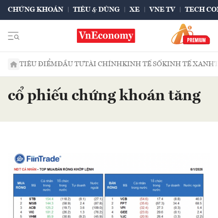
CHỨNG KHOÁN
TIÊU & DÙNG
XE
VNE TV
TECH CO
TIÊU ĐIỂM
ĐẦU TƯ
TÀI CHÍNH
KINH TẾ SỐ
KINH TẾ XANH
cổ phiếu chứng khoán tăng