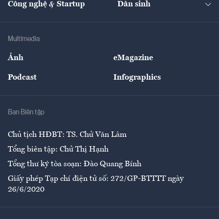
Công nghệ & Startup
Dân sinh
Tư vấn
Nông sản
Doanh nhân
Tư vấn Tiêu & Dùng
Infographics
Hạ tầng
Sức khỏe
Khung pháp lý
Doanh nghiệp
Địa phương
Thị trường
Bảo hiểm
Multimedia
Sự kiện
Nhân lực
Ảnh
eMagazine
Đẹp +
An sinh
Podcast
Infographics
Giải trí
Y tế
Nhà
Ban Biên tập
Ẩm thực
Chủ tịch HĐBT: TS. Chử Văn Lâm
Tổng biên tập: Chử Thị Hạnh
Tổng thư ký tòa soạn: Đào Quang Bính
Giấy phép Tạp chí điện tử số: 272/GP-BTTTT ngày
26/6/2020