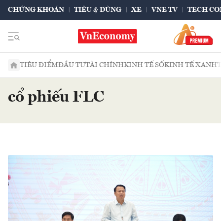
CHỨNG KHOÁN
TIÊU & DÙNG
XE
VNE TV
TECH CO
TIÊU ĐIỂM
ĐẦU TƯ
TÀI CHÍNH
KINH TẾ SỐ
KINH TẾ XANH
cổ phiếu FLC