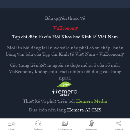
Bản quyền thuộc về
VnEconomy
Tạp chí điện tử của Hội Khoa học Kinh tế Việt Nam
Mọi tin bài đăng lại từ website này phải có sự chấp thuận
bằng văn bản của
Tạp chí Kinh tế Việt Nam - VnEconomy
Các trang liên kết ra ngoài sẽ được mở ra ở cửa sổ mới.
VnEconomy không chịu trách nhiệm nội dung các trang
ngoài.
Thiết kế và phát triển bởi
Hemera Media
Dựa trên nền tảng
Hemera AI CMS