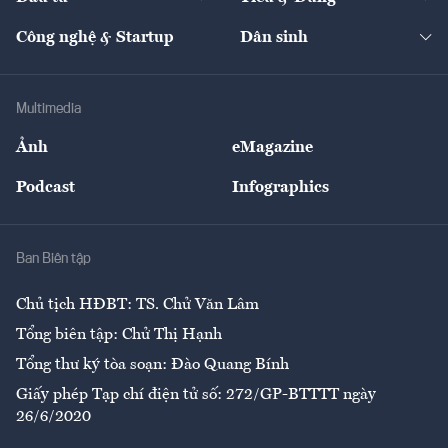
Quản trị số
Cafe BĐS
Thị trường
Kinh doanh
Kết nối
Tạp chí kinh tế Việt Nam
eMagazine
Nhà đầu tư
Du lịch
Công nghệ & Startup
Dân sinh
Tư vấn
Nông sản
Doanh nhân
Tư vấn Tiêu & Dùng
Infographics
Hạ tầng
Sức khỏe
Khung pháp lý
Doanh nghiệp
Địa phương
Thị trường
Bảo hiểm
Multimedia
Sự kiện
Nhân lực
Ảnh
eMagazine
Đẹp +
An sinh
Podcast
Infographics
Giải trí
Y tế
Nhà
Ban Biên tập
Ẩm thực
Chủ tịch HĐBT: TS. Chử Văn Lâm
Tổng biên tập: Chử Thị Hạnh
Tổng thư ký tòa soạn: Đào Quang Bính
Giấy phép Tạp chí điện tử số: 272/GP-BTTTT ngày
26/6/2020