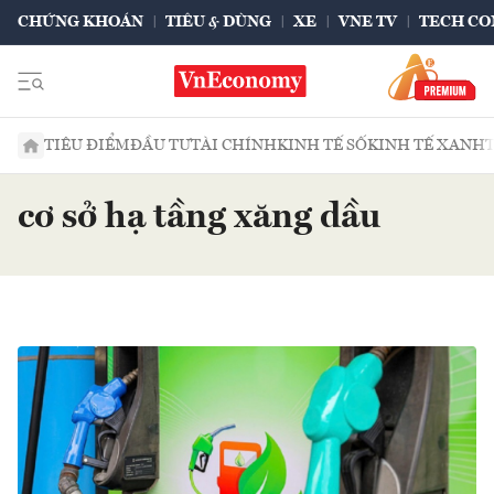
CHỨNG KHOÁN
TIÊU & DÙNG
XE
VNE TV
TECH CO
TIÊU ĐIỂM
ĐẦU TƯ
TÀI CHÍNH
KINH TẾ SỐ
KINH TẾ XANH
cơ sở hạ tầng xăng dầu