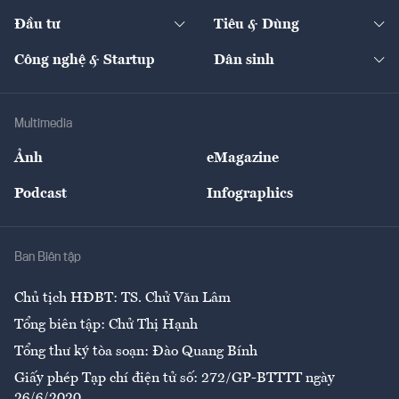
Dự án
Công nghiệp
Chuyển động 24h
Đối thoại
The Guide
Video
Đầu tư
Tiêu & Dùng
Quản trị số
Cafe BĐS
Thị trường
Kinh doanh
Kết nối
Tạp chí kinh tế Việt Nam
eMagazine
Nhà đầu tư
Du lịch
Công nghệ & Startup
Dân sinh
Tư vấn
Nông sản
Doanh nhân
Tư vấn Tiêu & Dùng
Infographics
Hạ tầng
Sức khỏe
Khung pháp lý
Doanh nghiệp
Địa phương
Thị trường
Bảo hiểm
Multimedia
Sự kiện
Nhân lực
Ảnh
eMagazine
Đẹp +
An sinh
Podcast
Infographics
Giải trí
Y tế
Nhà
Ban Biên tập
Ẩm thực
Chủ tịch HĐBT: TS. Chử Văn Lâm
Tổng biên tập: Chử Thị Hạnh
Tổng thư ký tòa soạn: Đào Quang Bính
Giấy phép Tạp chí điện tử số: 272/GP-BTTTT ngày
26/6/2020