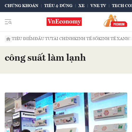
CHỨNG KHOÁN
TIÊU & DÙNG
XE
VNE TV
TECH CO
TIÊU ĐIỂM
ĐẦU TƯ
TÀI CHÍNH
KINH TẾ SỐ
KINH TẾ XANH
công suất làm lạnh