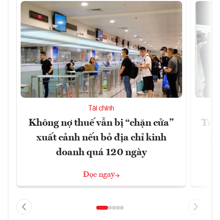
Tài chính
Không nợ thuế vẫn bị “chặn cửa”
Tron
xuất cảnh nếu bỏ địa chỉ kinh
từ
doanh quá 120 ngày
Đọc ngay