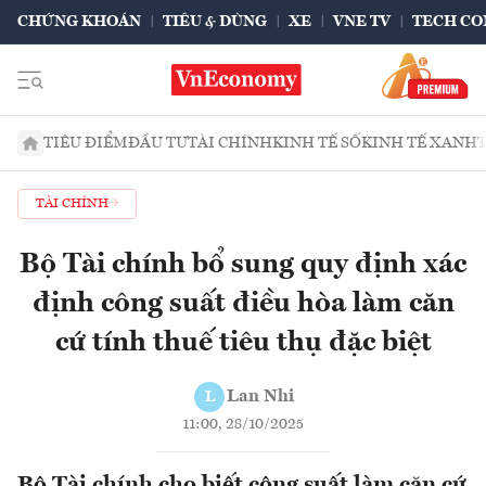
CHỨNG KHOÁN
TIÊU & DÙNG
XE
VNE TV
TECH CO
TIÊU ĐIỂM
ĐẦU TƯ
TÀI CHÍNH
KINH TẾ SỐ
KINH TẾ XANH
TÀI CHÍNH
Bộ Tài chính bổ sung quy định xác
định công suất điều hòa làm căn
cứ tính thuế tiêu thụ đặc biệt
Lan Nhi
L
11:00, 28/10/2025
Bộ Tài chính cho biết công suất làm căn cứ