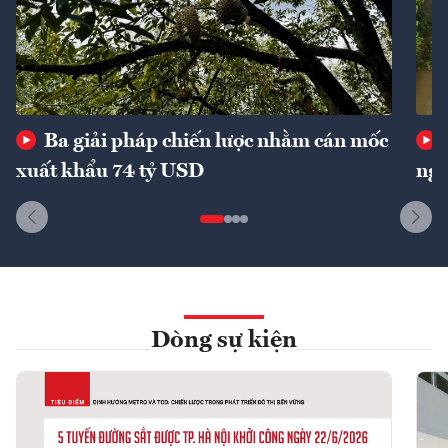
Ba giải pháp chiến lược nhằm cán mốc
xuất khẩu 74 tỷ USD
ngu
Dòng sự kiện