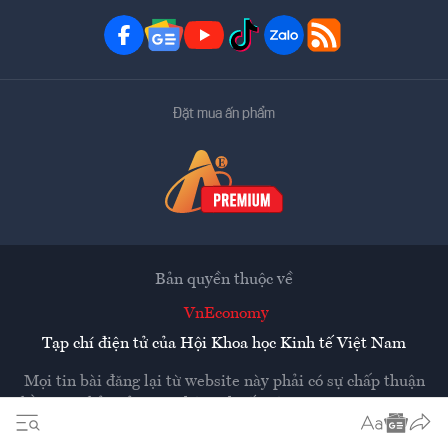
Đặt mua ấn phẩm
Bản quyền thuộc về
VnEconomy
Tạp chí điện tử của Hội Khoa học Kinh tế Việt Nam
Mọi tin bài đăng lại từ website này phải có sự chấp thuận
bằng văn bản của
Tạp chí Kinh tế Việt Nam - VnEconomy
Các trang liên kết ra ngoài sẽ được mở ra ở cửa sổ mới.