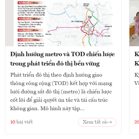
Định hướng metro và TOD chiến lược
K
trong phát triển đô thị bền vững
K
Phát triển đô thị theo định hướng giao
K
thông công cộng (TOD) kết hợp với mạng
V
lưới đường sắt đô thị (metro) là chiến lược
cốt lõi để giải quyết ùn tắc và tái cấu trúc
không gian. Mô hình này tập...
10
bài viết
Xem tất cả
2