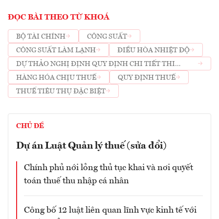
ĐỌC BÀI THEO TỪ KHOÁ
BỘ TÀI CHÍNH
CÔNG SUẤT
CÔNG SUẤT LÀM LẠNH
ĐIỀU HÒA NHIỆT ĐỘ
DỰ THẢO NGHỊ ĐỊNH QUY ĐỊNH CHI TIẾT THI
HÀNH MỘT SỐ ĐIỀU CỦA LUẬT THUẾ TIÊU THỤ ĐẶC
HÀNG HÓA CHỊU THUẾ
QUY ĐỊNH THUẾ
BIỆT
THUẾ TIÊU THỤ ĐẶC BIỆT
CHỦ ĐỀ
Dự án Luật Quản lý thuế (sửa đổi)
Chính phủ nới lỏng thủ tục khai và nơi quyết
toán thuế thu nhập cá nhân
Công bố 12 luật liên quan lĩnh vực kinh tế với