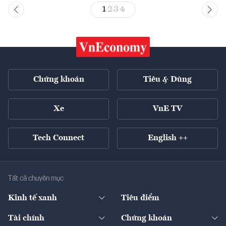
1
2
3
4
Chứng khoán
Tiêu & Dùng
Xe
VnE TV
Tech Connect
English ++
Tất cả chuyên mục
Kinh tế xanh
Tiêu điểm
Chuyển động xanh
Tài chính
Chứng khoán