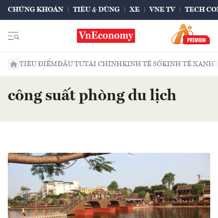
CHỨNG KHOÁN
TIÊU & DÙNG
XE
VNE TV
TECH CO
TIÊU ĐIỂM
ĐẦU TƯ
TÀI CHÍNH
KINH TẾ SỐ
KINH TẾ XANH
công suất phòng du lịch