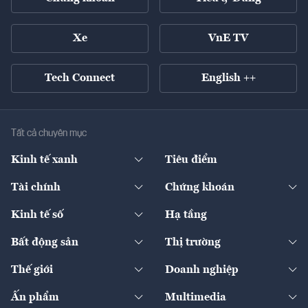
Xe
VnE TV
Tech Connect
English ++
Tất cả chuyên mục
Kinh tế xanh
Tiêu điểm
Chuyển động xanh
Tài chính
Chứng khoán
Pháp lý
Ngân hàng
Doanh nghiệp niêm yết
Kinh tế số
Hạ tầng
Thương hiệu xanh
Thị trường vốn
Thị trường
Sản phẩm - Thị trường
Bất động sản
Thị trường
Diễn đàn
Thuế
Đầu tư
Tài sản số
Chính sách
Xuất nhập khẩu
Thế giới
Doanh nghiệp
Bảo hiểm
Quốc tế
Dịch vụ số
Thị trường
Khung pháp lý
Kinh tế
Chuyển động
Ấn phẩm
Multimedia
Khung pháp lý
Start-up