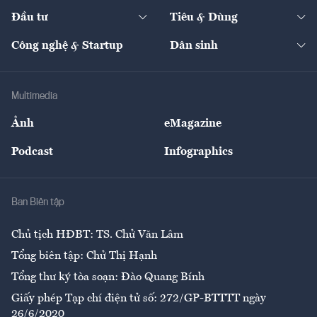
Dự án
Công nghiệp
Chuyển động 24h
Đối thoại
The Guide
Video
Đầu tư
Tiêu & Dùng
Quản trị số
Cafe BĐS
Thị trường
Kinh doanh
Kết nối
Tạp chí kinh tế Việt Nam
eMagazine
Nhà đầu tư
Du lịch
Công nghệ & Startup
Dân sinh
Tư vấn
Nông sản
Doanh nhân
Tư vấn Tiêu & Dùng
Infographics
Hạ tầng
Sức khỏe
Khung pháp lý
Doanh nghiệp
Địa phương
Thị trường
Bảo hiểm
Multimedia
Sự kiện
Nhân lực
Ảnh
eMagazine
Đẹp +
An sinh
Podcast
Infographics
Giải trí
Y tế
Nhà
Ban Biên tập
Ẩm thực
Chủ tịch HĐBT: TS. Chử Văn Lâm
Tổng biên tập: Chử Thị Hạnh
Tổng thư ký tòa soạn: Đào Quang Bính
Giấy phép Tạp chí điện tử số: 272/GP-BTTTT ngày
26/6/2020