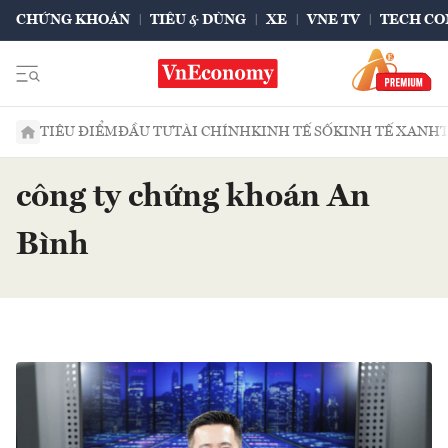
CHỨNG KHOÁN
TIÊU & DÙNG
XE
VNE TV
TECH CO
TIÊU ĐIỂM
ĐẦU TƯ
TÀI CHÍNH
KINH TẾ SỐ
KINH TẾ XANH
công ty chứng khoán An
Bình