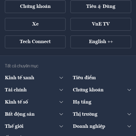
Chứng khoán
Tiêu & Dùng
Xe
VnE TV
Tech Connect
English ++
Tất cả chuyên mục
Kinh tế xanh
Tiêu điểm
Chuyển động xanh
Tài chính
Chứng khoán
Pháp lý
Ngân hàng
Doanh nghiệp niêm yết
Kinh tế số
Hạ tầng
Thương hiệu xanh
Thị trường vốn
Thị trường
Sản phẩm - Thị trường
Bất động sản
Thị trường
Diễn đàn
Thuế
Đầu tư
Tài sản số
Chính sách
Xuất nhập khẩu
Thế giới
Doanh nghiệp
Bảo hiểm
Quốc tế
Dịch vụ số
Thị trường
Khung pháp lý
Kinh tế
Chuyển động