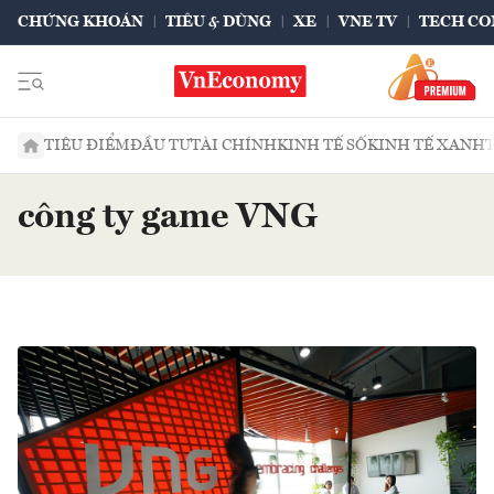
CHỨNG KHOÁN
TIÊU & DÙNG
XE
VNE TV
TECH CO
TIÊU ĐIỂM
ĐẦU TƯ
TÀI CHÍNH
KINH TẾ SỐ
KINH TẾ XANH
công ty game VNG