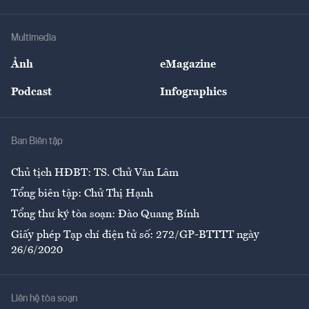
Hạ tầng
Sức khỏe
Khung pháp lý
Doanh nghiệp
Địa phương
Thị trường
Bảo hiểm
Multimedia
Sự kiện
Nhân lực
Ảnh
eMagazine
Đẹp +
An sinh
Podcast
Infographics
Giải trí
Y tế
Nhà
Ban Biên tập
Ẩm thực
Chủ tịch HĐBT: TS. Chử Văn Lâm
Tổng biên tập: Chử Thị Hạnh
Tổng thư ký tòa soạn: Đào Quang Bính
Giấy phép Tạp chí điện tử số: 272/GP-BTTTT ngày
26/6/2020
Liên hệ tòa soạn