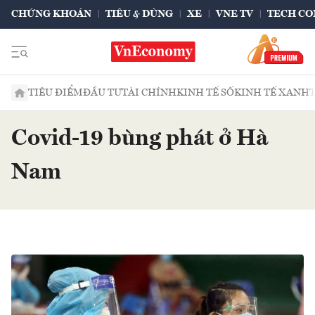
CHỨNG KHOÁN
TIÊU & DÙNG
XE
VNE TV
TECH CO
TIÊU ĐIỂM
ĐẦU TƯ
TÀI CHÍNH
KINH TẾ SỐ
KINH TẾ XANH
Covid-19 bùng phát ở Hà
Nam