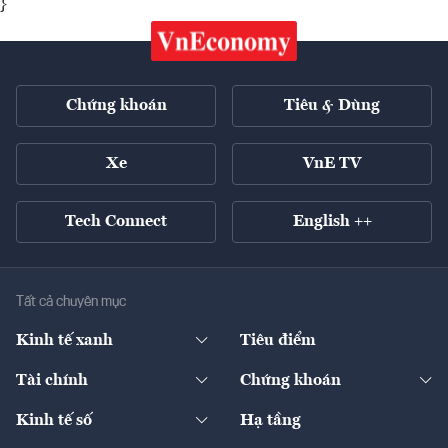
}
Chứng khoán
Tiêu & Dùng
Xe
VnE TV
Tech Connect
English ++
Tất cả chuyên mục
Kinh tế xanh
Tiêu điểm
Chuyển động xanh
Tài chính
Chứng khoán
Pháp lý
Ngân hàng
Doanh nghiệp niêm yết
Kinh tế số
Hạ tầng
Thương hiệu xanh
Thị trường vốn
Thị trường