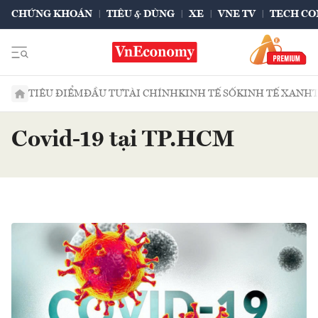
CHỨNG KHOÁN
TIÊU & DÙNG
XE
VNE TV
TECH CO
TIÊU ĐIỂM
ĐẦU TƯ
TÀI CHÍNH
KINH TẾ SỐ
KINH TẾ XANH
Covid-19 tại TP.HCM