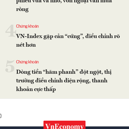
phiếu vừa và nhỏ, vốn ngoại vẫn mua
ròng
4
Chứng khoán
VN-Index gặp cản “cứng”, điều chỉnh rõ
nét hơn
5
Chứng khoán
Dòng tiền “hãm phanh” đột ngột, thị
trường điều chỉnh diện rộng, thanh
khoản cực thấp
}