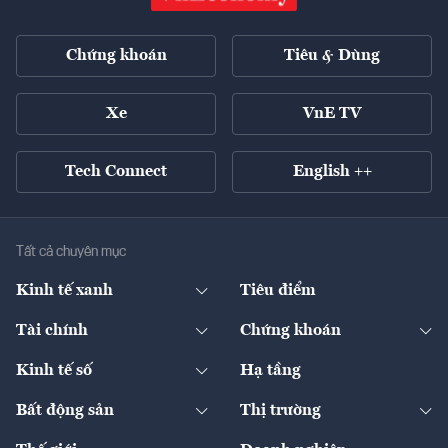
Chứng khoán
Tiêu & Dùng
Xe
VnE TV
Tech Connect
English ++
Tất cả chuyên mục
Kinh tế xanh
Tiêu điểm
Chuyển động xanh
Tài chính
Chứng khoán
Pháp lý
Ngân hàng
Doanh nghiệp niêm yết
Kinh tế số
Hạ tầng
Thương hiệu xanh
Thị trường vốn
Thị trường
Sản phẩm - Thị trường
Bất động sản
Thị trường
Diễn đàn
Thuế
Đầu tư
Tài sản số
Chính sách
Xuất nhập khẩu