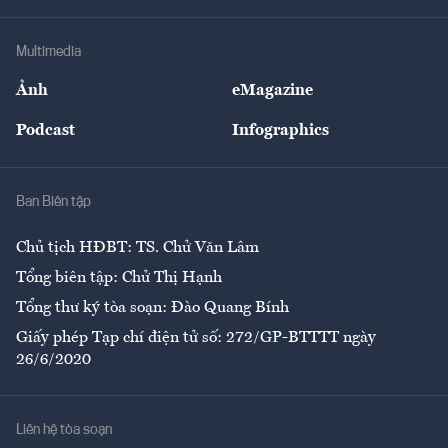
Hạ tầng
Sức khỏe
Khung pháp lý
Doanh nghiệp
Địa phương
Thị trường
Bảo hiểm
Multimedia
Sự kiện
Nhân lực
Ảnh
eMagazine
Đẹp +
An sinh
Podcast
Infographics
Giải trí
Y tế
Nhà
Ban Biên tập
Ẩm thực
Chủ tịch HĐBT: TS. Chử Văn Lâm
Tổng biên tập: Chử Thị Hạnh
Tổng thư ký tòa soạn: Đào Quang Bính
Giấy phép Tạp chí điện tử số: 272/GP-BTTTT ngày
26/6/2020
Liên hệ tòa soạn