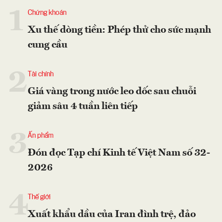
1
Chứng khoán
Xu thế dòng tiền: Phép thử cho sức mạnh
cung cầu
2
Tài chính
Giá vàng trong nước leo dốc sau chuỗi
giảm sâu 4 tuần liên tiếp
3
Ấn phẩm
Đón đọc Tạp chí Kinh tế Việt Nam số 32-
2026
4
Thế giới
Xuất khẩu dầu của Iran đình trệ, đảo