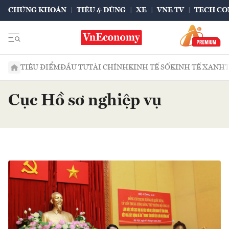
CHỨNG KHOÁN
TIÊU & DÙNG
XE
VNE TV
TECH CO
TIÊU ĐIỂM
ĐẦU TƯ
TÀI CHÍNH
KINH TẾ SỐ
KINH TẾ XANH
Cục Hồ sơ nghiệp vụ