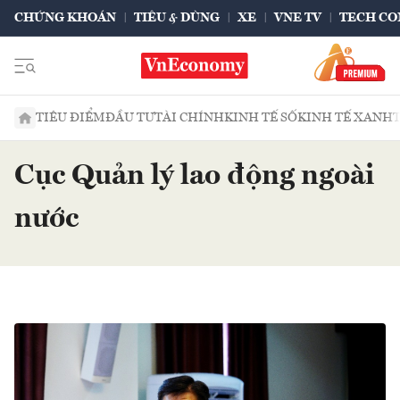
CHỨNG KHOÁN
TIÊU & DÙNG
XE
VNE TV
TECH CO
TIÊU ĐIỂM
ĐẦU TƯ
TÀI CHÍNH
KINH TẾ SỐ
KINH TẾ XANH
Cục Quản lý lao động ngoài
nước