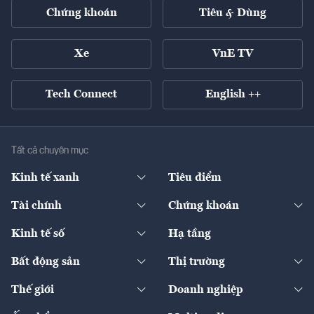
Chứng khoán
Tiêu & Dùng
Xe
VnE TV
Tech Connect
English ++
Tất cả chuyên mục
Kinh tế xanh
Tiêu điểm
Chuyển động xanh
Tài chính
Chứng khoán
Pháp lý
Ngân hàng
Doanh nghiệp niêm yết
Kinh tế số
Hạ tầng
Thương hiệu xanh
Thị trường vốn
Thị trường
Sản phẩm - Thị trường
Bất động sản
Thị trường
Diễn đàn
Thuế
Đầu tư
Tài sản số
Chính sách
Xuất nhập khẩu
Thế giới
Doanh nghiệp
Bảo hiểm
Quốc tế
Dịch vụ số
Thị trường
Khung pháp lý
Kinh tế
Chuyển động