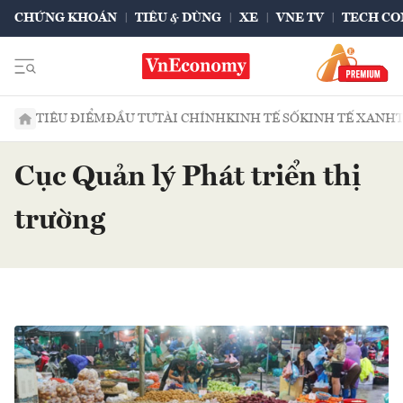
CHỨNG KHOÁN
TIÊU & DÙNG
XE
VNE TV
TECH CO
TIÊU ĐIỂM
ĐẦU TƯ
TÀI CHÍNH
KINH TẾ SỐ
KINH TẾ XANH
Cục Quản lý Phát triển thị
trường