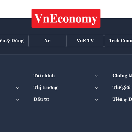
iêu & Dùng
Xe
VnE TV
Tech Conn
Tài chính
Chứng k
Thị trường
Thế giới
Đầu tư
Tiêu & 