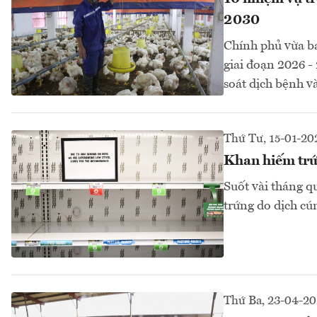
2030
Chính phủ vừa b
giai đoạn 2026 -
soát dịch bệnh và
Thứ Tư, 15-01-20
Khan hiếm trứ
Suốt vài tháng q
trứng do dịch cúm
Thứ Ba, 23-04-2