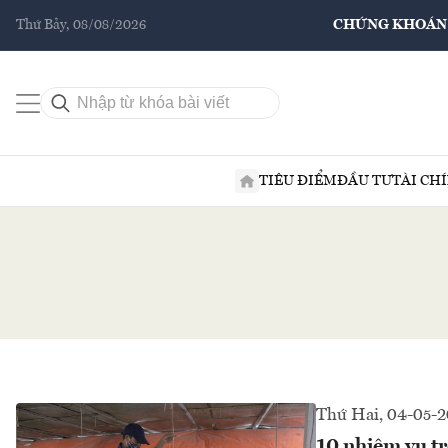
Thứ Bảy, 08/08/2026
CHỨNG KHOÁN
TIÊU ĐIỂM
ĐẦU TƯ
TÀI CH
Thứ Hai, 04-05-
10 nhiệm vụ tr