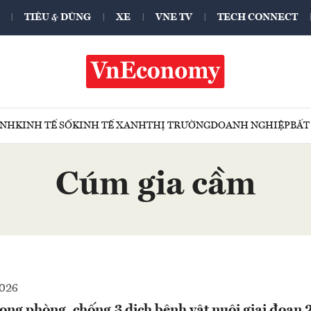
TIÊU & DÙNG
XE
VNE TV
TECH CONNECT
ÍNH
KINH TẾ SỐ
KINH TẾ XANH
THỊ TRƯỜNG
DOANH NGHIỆP
BẤT
Cúm gia cầm
2026
ong phòng, chống 3 dịch bệnh vật nuôi giai đoạn 