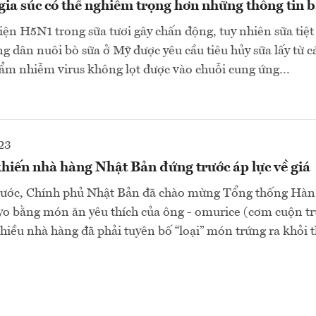
gia súc có thể nghiêm trọng hơn những thông tin 
iện H5N1 trong sữa tươi gây chấn động, tuy nhiên sữa tiệt
g dân nuôi bò sữa ở Mỹ được yêu cầu tiêu hủy sữa lấy từ c
ẩm nhiễm virus không lọt được vào chuỗi cung ứng…
23
hiến nhà hàng Nhật Bản đứng trước áp lực về giá
rước, Chính phủ Nhật Bản đã chào mừng Tổng thống Hà
yo bằng món ăn yêu thích của ông - omurice (cơm cuộn tr
hiều nhà hàng đã phải tuyên bố “loại” món trứng ra khỏi