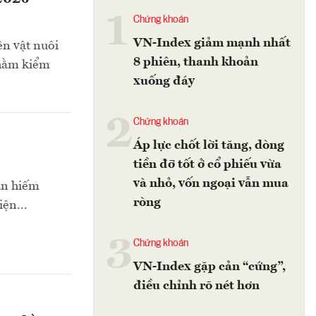
1
Chứng khoán
VN-Index giảm mạnh nhất
ên vật nuôi
8 phiên, thanh khoản
nhằm kiểm
xuống đáy
2
Chứng khoán
Áp lực chốt lời tăng, dòng
tiền đỡ tốt ở cổ phiếu vừa
và nhỏ, vốn ngoại vẫn mua
an hiếm
ròng
iện...
3
Chứng khoán
VN-Index gặp cản “cứng”,
điều chỉnh rõ nét hơn