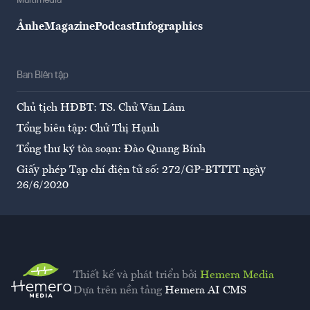
Multimedia
Ảnh
eMagazine
Podcast
Infographics
Ban Biên tập
Chủ tịch HĐBT: TS. Chử Văn Lâm
Tổng biên tập: Chử Thị Hạnh
Tổng thư ký tòa soạn: Đào Quang Bính
Giấy phép Tạp chí điện tử số: 272/GP-BTTTT ngày
26/6/2020
Thiết kế và phát triển bởi
Hemera Media
Dựa trên nền tảng
Hemera AI CMS