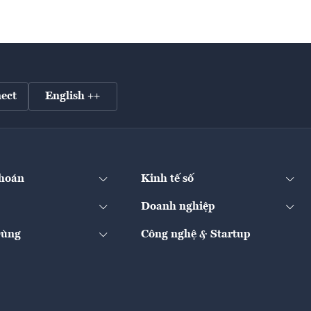
ect
English ++
hoán
Kinh tế số
Doanh nghiệp
Dùng
Công nghệ & Startup