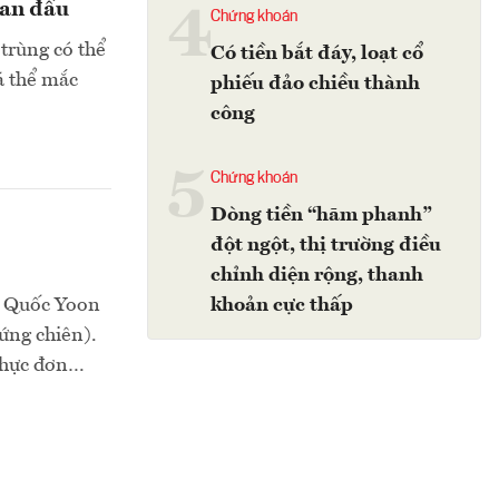
ban đầu
4
Chứng khoán
 trùng có thể
Có tiền bắt đáy, loạt cổ
á thể mắc
phiếu đảo chiều thành
công
5
Chứng khoán
Dòng tiền “hãm phanh”
đột ngột, thị trường điều
chỉnh diện rộng, thanh
n Quốc Yoon
khoản cực thấp
ứng chiên).
 thực đơn…