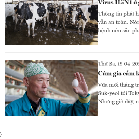
Virus H5N1 ở 
Thông tin phát h
vẫn an toàn. Nôn
bệnh nên sản ph
Thứ Ba, 18-04-20
Cúm gia cầm k
Vừa mới tháng t
Suk-yeol tới Tok
Nhưng giờ đây, n
}