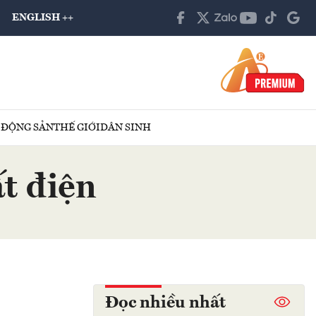
ENGLISH ++
 ĐỘNG SẢN
THẾ GIỚI
DÂN SINH
t điện
Đọc nhiều nhất