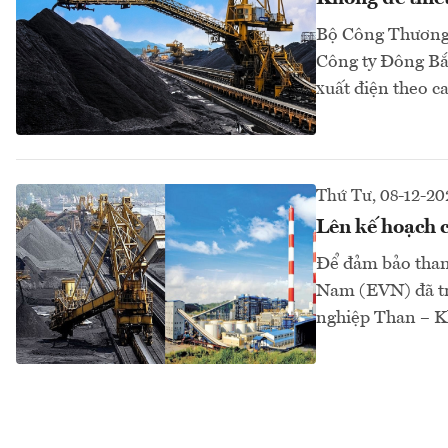
Bộ Công Thương
Công ty Đông Bắc
xuất điện theo c
Thứ Tư, 08-12-20
Lên kế hoạch c
Để đảm bảo than 
Nam (EVN) đã tr
nghiệp Than – K