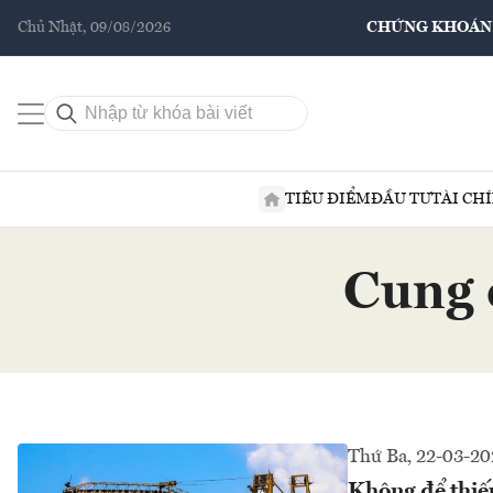
Chủ Nhật, 09/08/2026
CHỨNG KHOÁN
TIÊU ĐIỂM
ĐẦU TƯ
TÀI CH
Cung 
Thứ Ba, 22-03-20
Không để thiếu