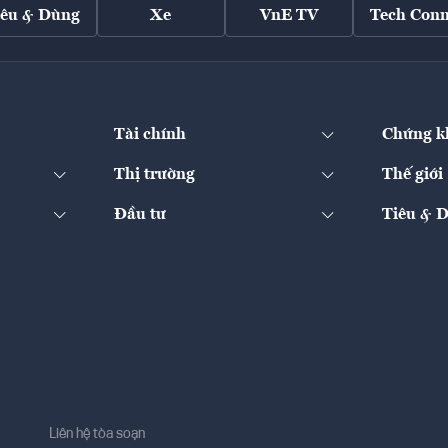
iêu & Dùng
Xe
VnE TV
Tech Conn
Tài chính
Chứng k
Thị trường
Thế giới
Đầu tư
Tiêu & 
Liên hệ tòa soạn