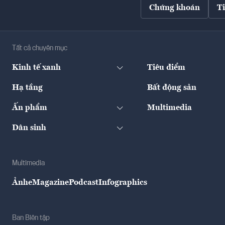
Chứng khoán
T
Tất cả chuyên mục
Kinh tế xanh
Tiêu điểm
Hạ tầng
Bất động sản
Ấn phẩm
Multimedia
Dân sinh
Multimedia
Ảnh
eMagazine
Podcast
Infographics
Ban Biên tập