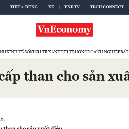
TIÊU & DÙNG
XE
VNE TV
TECH CONNECT
ÍNH
KINH TẾ SỐ
KINH TẾ XANH
THỊ TRƯỜNG
DOANH NGHIỆP
BẤT
cấp than cho sản xuấ
22
 than cho sản xuất điện