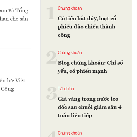
1
Chứng khoán
Nam và Tổng
Có tiền bắt đáy, loạt cổ
than cho sản
phiếu đảo chiều thành
công
2
Chứng khoán
Blog chứng khoán: Chỉ số
yếu, cổ phiếu mạnh
ện lực Việt
3
n Công
Tài chính
Giá vàng trong nước leo
dốc sau chuỗi giảm sâu 4
tuần liên tiếp
Chứng khoán