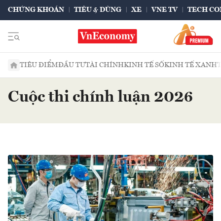
CHỨNG KHOÁN
TIÊU & DÙNG
XE
VNE TV
TECH CO
TIÊU ĐIỂM
ĐẦU TƯ
TÀI CHÍNH
KINH TẾ SỐ
KINH TẾ XANH
Cuộc thi chính luận 2026