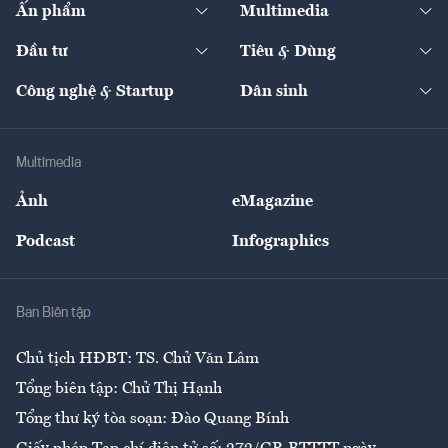
Ấn phẩm
Multimedia
Khung pháp lý
Start-up
Dự án
Công nghiệp
Chuyển động 24h
Đối thoại
The Guide
Video
Đầu tư
Tiêu & Dùng
Quản trị số
Cafe BĐS
Thị trường
Kinh doanh
Kết nối
Tạp chí kinh tế Việt Nam
eMagazine
Nhà đầu tư
Du lịch
Công nghệ & Startup
Dân sinh
Tư vấn
Nông sản
Doanh nhân
Tư vấn Tiêu & Dùng
Infographics
Hạ tầng
Sức khỏe
Khung pháp lý
Doanh nghiệp
Địa phương
Thị trường
Bảo hiểm
Multimedia
Sự kiện
Nhân lực
Ảnh
eMagazine
Đẹp +
An sinh
Podcast
Infographics
Giải trí
Y tế
Nhà
Ban Biên tập
Ẩm thực
Chủ tịch HĐBT: TS. Chử Văn Lâm
Tổng biên tập: Chử Thị Hạnh
Tổng thư ký tòa soạn: Đào Quang Bính