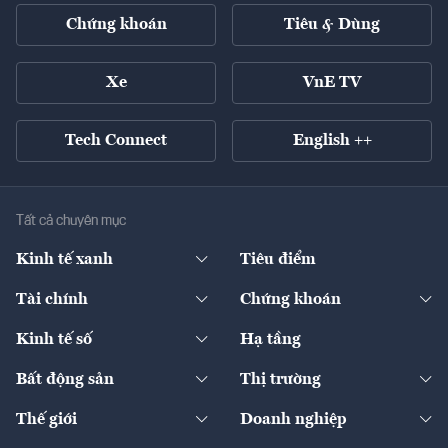
Chứng khoán
Tiêu & Dùng
Xe
VnE TV
Tech Connect
English ++
Tất cả chuyên mục
Kinh tế xanh
Tiêu điểm
Chuyển động xanh
Tài chính
Chứng khoán
Pháp lý
Ngân hàng
Doanh nghiệp niêm yết
Kinh tế số
Hạ tầng
Thương hiệu xanh
Thị trường vốn
Thị trường
Sản phẩm - Thị trường
Bất động sản
Thị trường
Diễn đàn
Thuế
Đầu tư
Tài sản số
Chính sách
Xuất nhập khẩu
Thế giới
Doanh nghiệp
Bảo hiểm
Quốc tế
Dịch vụ số
Thị trường
Khung pháp lý
Kinh tế
Chuyển động