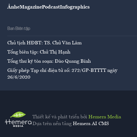
Ảnh
eMagazine
Podcast
Infographics
Ban Biên tập
Chủ tịch HĐBT: TS. Chử Văn Lâm
Tổng biên tập: Chử Thị Hạnh
Tổng thư ký tòa soạn: Đào Quang Bính
Giấy phép Tạp chí điện tử số: 272/GP-BTTTT ngày
26/6/2020
Thiết kế và phát triển bởi
Hemera Media
Dựa trên nền tảng
Hemera AI CMS