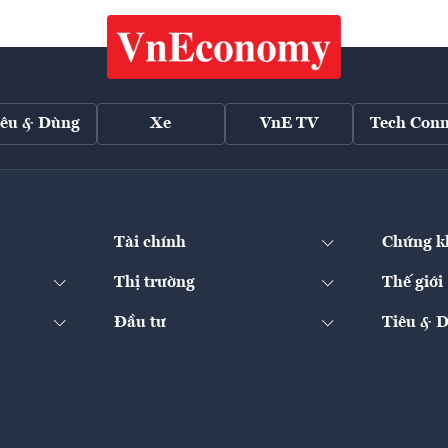
iêu & Dùng
Xe
VnE TV
Tech Conn
Tài chính
Chứng k
Thị trường
Thế giới
Đầu tư
Tiêu & 