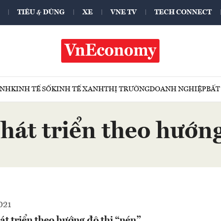
TIÊU & DÙNG
XE
VNE TV
TECH CONNECT
ÍNH
KINH TẾ SỐ
KINH TẾ XANH
THỊ TRƯỜNG
DOANH NGHIỆP
BẤT
hát triển theo hướng
021
t triển theo hướng đô thị “nén”