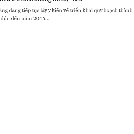
 đang tiếp tục lấy ý kiến về triển khai quy hoạch thành 
 nhìn đến năm 2045…