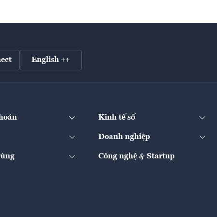
ect
English ++
hoán
Kinh tế số
Doanh nghiệp
Dùng
Công nghệ & Startup