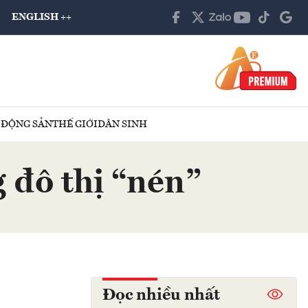
ENGLISH ++
 ĐỘNG SẢN
THẾ GIỚI
DÂN SINH
 đô thị “nén”
Đọc nhiều nhất