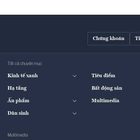
Chứng khoán
T
Tất cả chuyên mục
Kinh tế xanh
Tiêu điểm
Hạ tầng
Bất động sản
Ấn phẩm
Multimedia
Dân sinh
Multimedia