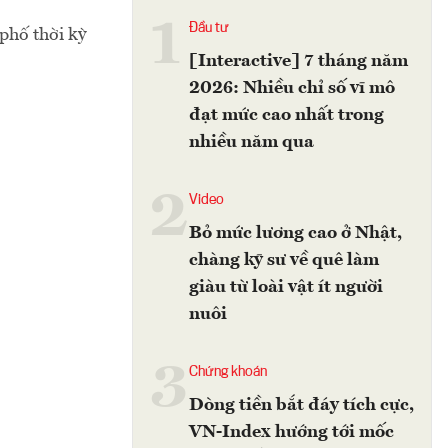
1
Đầu tư
phố thời kỳ
[Interactive] 7 tháng năm
2026: Nhiều chỉ số vĩ mô
đạt mức cao nhất trong
nhiều năm qua
2
Video
Bỏ mức lương cao ở Nhật,
chàng kỹ sư về quê làm
giàu từ loài vật ít người
nuôi
3
Chứng khoán
Dòng tiền bắt đáy tích cực,
VN-Index hướng tới mốc