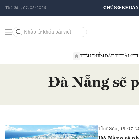
Thứ Sáu, 07/08/2026
CHỨNG KHOÁN
TIÊU ĐIỂM
ĐẦU TƯ
TÀI CH
Đà Nẵng sẽ p
Thứ Sáu, 16-07-2
Đà Nẵng sẽ phá