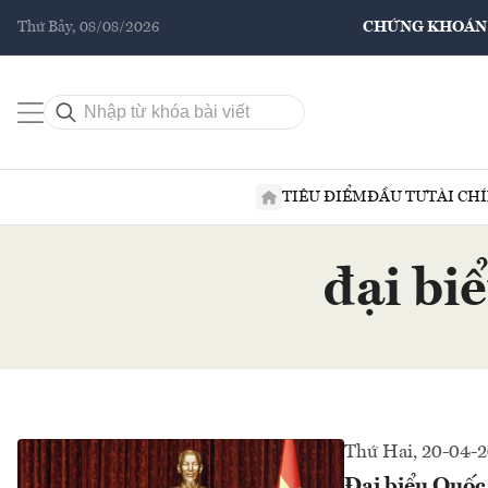
Thứ Bảy, 08/08/2026
CHỨNG KHOÁN
TIÊU ĐIỂM
ĐẦU TƯ
TÀI CH
đại bi
Thứ Hai, 20-04-
Đại biểu Quốc 