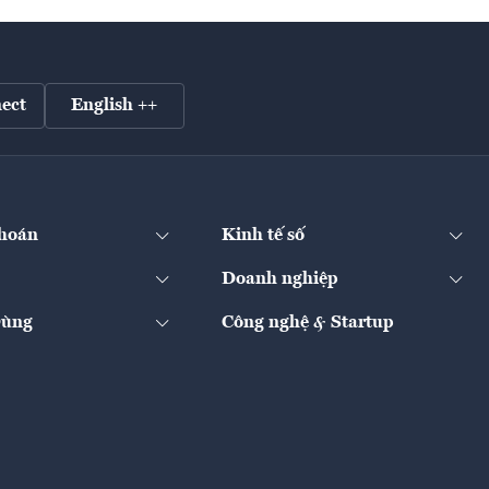
ect
English ++
hoán
Kinh tế số
Doanh nghiệp
Dùng
Công nghệ & Startup