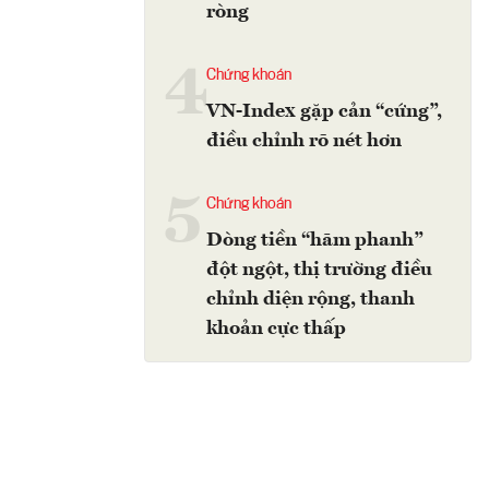
ròng
4
Chứng khoán
VN-Index gặp cản “cứng”,
điều chỉnh rõ nét hơn
5
Chứng khoán
Dòng tiền “hãm phanh”
đột ngột, thị trường điều
chỉnh diện rộng, thanh
khoản cực thấp