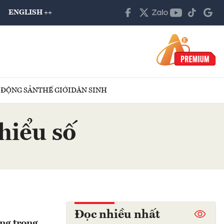
ENGLISH ++
 ĐỘNG SẢN
THẾ GIỚI
DÂN SINH
hiểu số
Đọc nhiều nhất
ùng trong