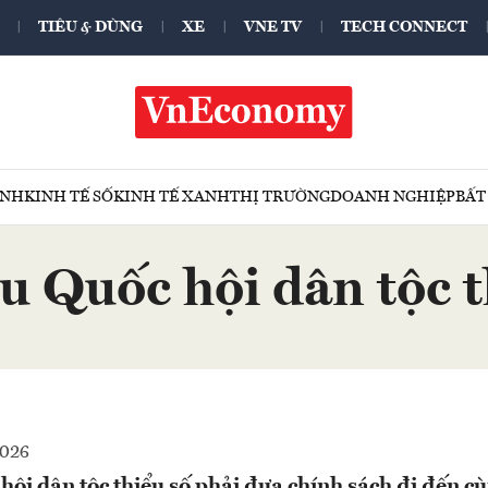
TIÊU & DÙNG
XE
VNE TV
TECH CONNECT
ÍNH
KINH TẾ SỐ
KINH TẾ XANH
THỊ TRƯỜNG
DOANH NGHIỆP
BẤT
ểu Quốc hội dân tộc t
2026
hội dân tộc thiểu số phải đưa chính sách đi đến c