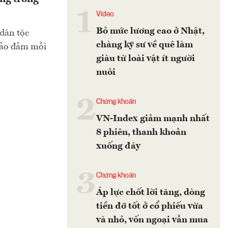
1
Video
Bỏ mức lương cao ở Nhật,
 dân tộc
chàng kỹ sư về quê làm
 bảo đảm mỗi
giàu từ loài vật ít người
nuôi
2
Chứng khoán
VN-Index giảm mạnh nhất
8 phiên, thanh khoản
xuống đáy
3
Chứng khoán
Áp lực chốt lời tăng, dòng
tiền đỡ tốt ở cổ phiếu vừa
và nhỏ, vốn ngoại vẫn mua