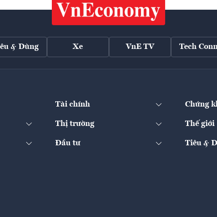
iêu & Dùng
Xe
VnE TV
Tech Conn
Tài chính
Chứng k
Thị trường
Thế giới
Đầu tư
Tiêu & 