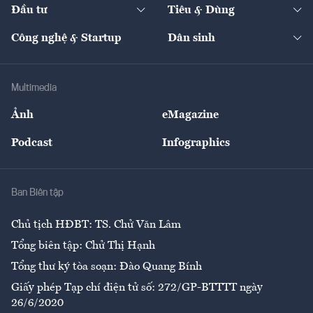
The Guide
Video
Đầu tư
Tiêu & Dùng
Quản trị số
Cafe BĐS
Thị trường
Kinh doanh
Kết nối
Tạp chí kinh tế Việt Nam
eMagazine
Nhà đầu tư
Du lịch
Công nghệ & Startup
Dân sinh
Tư vấn
Nông sản
Doanh nhân
Tư vấn Tiêu & Dùng
Infographics
Hạ tầng
Sức khỏe
Khung pháp lý
Doanh nghiệp
Địa phương
Thị trường
Bảo hiểm
Multimedia
Sự kiện
Nhân lực
Ảnh
eMagazine
Đẹp +
An sinh
Podcast
Infographics
Giải trí
Y tế
Nhà
Ban Biên tập
Ẩm thực
Chủ tịch HĐBT: TS. Chử Văn Lâm
Tổng biên tập: Chử Thị Hạnh
Tổng thư ký tòa soạn: Đào Quang Bính
Giấy phép Tạp chí điện tử số: 272/GP-BTTTT ngày
26/6/2020