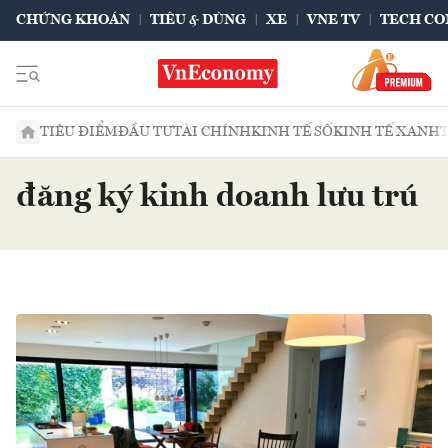
CHỨNG KHOÁN
TIÊU & DÙNG
XE
VNE TV
TECH CO
TIÊU ĐIỂM
ĐẦU TƯ
TÀI CHÍNH
KINH TẾ SỐ
KINH TẾ XANH
đăng ký kinh doanh lưu trú