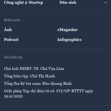
Công nghệ & Startup
Dân sinh
Tư vấn
Nông sản
Doanh nhân
Tư vấn Tiêu & Dùng
Infographics
Hạ tầng
Sức khỏe
Khung pháp lý
Doanh nghiệp
Địa phương
Thị trường
Bảo hiểm
Multimedia
Sự kiện
Nhân lực
Ảnh
eMagazine
Đẹp +
An sinh
Podcast
Infographics
Giải trí
Y tế
Nhà
Ban Biên tập
Ẩm thực
Chủ tịch HĐBT: TS. Chử Văn Lâm
Tổng biên tập: Chử Thị Hạnh
Tổng thư ký tòa soạn: Đào Quang Bính
Giấy phép Tạp chí điện tử số: 272/GP-BTTTT ngày
26/6/2020