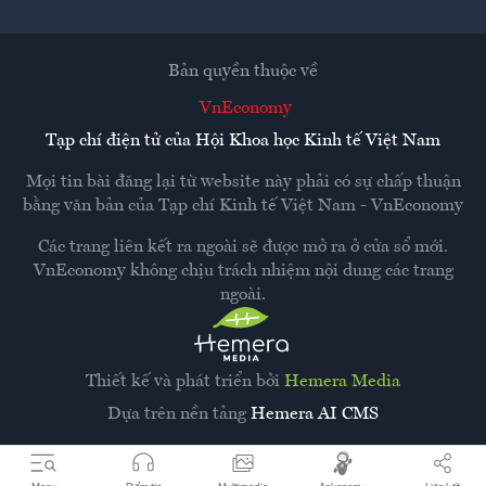
Bản quyền thuộc về
VnEconomy
Tạp chí điện tử của Hội Khoa học Kinh tế Việt Nam
Mọi tin bài đăng lại từ website này phải có sự chấp thuận
bằng văn bản của
Tạp chí Kinh tế Việt Nam - VnEconomy
Các trang liên kết ra ngoài sẽ được mở ra ở cửa sổ mới.
VnEconomy không chịu trách nhiệm nội dung các trang
ngoài.
Thiết kế và phát triển bởi
Hemera Media
Dựa trên nền tảng
Hemera AI CMS