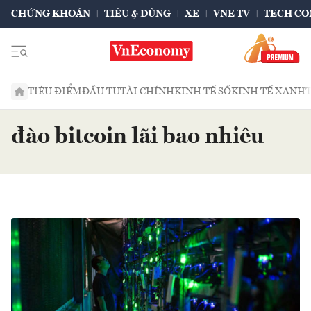
CHỨNG KHOÁN
TIÊU & DÙNG
XE
VNE TV
TECH CO
TIÊU ĐIỂM
ĐẦU TƯ
TÀI CHÍNH
KINH TẾ SỐ
KINH TẾ XANH
đào bitcoin lãi bao nhiêu