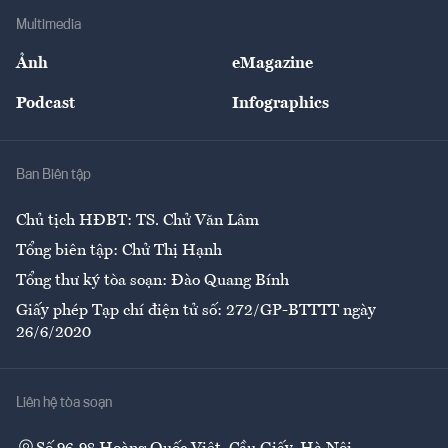
Địa phương
Thị trường
Bảo hiểm
Multimedia
Sự kiện
Nhân lực
Ảnh
eMagazine
Đẹp +
An sinh
Podcast
Infographics
Giải trí
Y tế
Nhà
Ban Biên tập
Ẩm thực
Chủ tịch HĐBT: TS. Chử Văn Lâm
Tổng biên tập: Chử Thị Hạnh
Tổng thư ký tòa soạn: Đào Quang Bính
Giấy phép Tạp chí điện tử số: 272/GP-BTTTT ngày
26/6/2020
Liên hệ tòa soạn